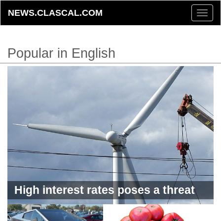
NEWS.CLASCAL.COM
Toggle
naviga
Popular in English
High interest rates poses a threat
to the green economy