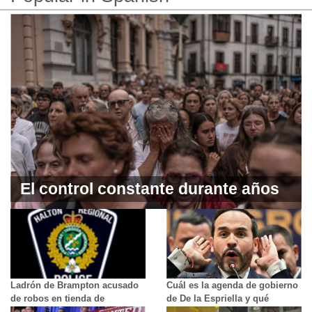
El control constante durante años
del exguardia civil que mató a su
expareja: llegó a denunciarla 45
veces solo “por joder”
Ladrón de Brampton acusado
Cuál es la agenda de gobierno
de robos en tienda de
de De la Espriella y qué
pasatiempos; la policía
contrapesos tendrá como