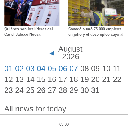
investiga atropello y fuga en
presidente de Colombia
North York
Quiénes son los líderes del
Canadá sumó 75.000 empleos
Cartel Jalisco Nueva
en julio y el desempleo cayó al
Generación por los que EE.UU.
6,4%: StatCan
ofrece más de US$100
August
millones en recompensas
◄
2026
01
02
03
04
05
06
07
08 09 10 11
12 13 14 15 16 17 18 19 20 21 22
23 24 25 26 27 28 29 30 31
All news for today
09:00