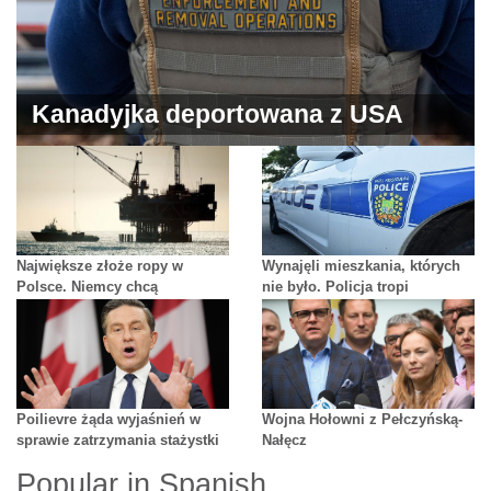
Kanadyjka deportowana z USA
Największe złoże ropy w
Wynajęli mieszkania, których
Polsce. Niemcy chcą
nie było. Policja tropi
zablokować wydobycie
oszustów
Poilievre żąda wyjaśnień w
Wojna Hołowni z Pełczyńską-
sprawie zatrzymania stażystki
Nałęcz
NATO
Popular in Spanish