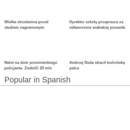
Wielka strzelanina przed
Dyrektor szkoły przeprasza za
studiem nagraniowym
odtworzenie arabskiej piosenki
podczas ceremonii z okazji
Remembrance Day
Nalot na dom prominentnego
Andrzej Duda stracił końcówkę
policjanta. Znaleźli 20 mln
palca
euro w ścianach
Popular in Spanish