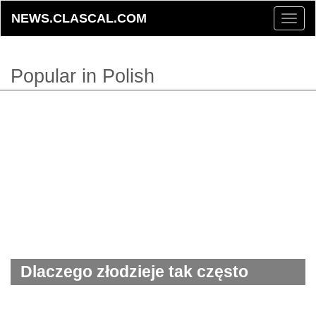
NEWS.CLASCAL.COM
Toggle
naviga
Popular in Polish
Dlaczego złodzieje tak często
kradną ze sklepów masło?