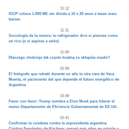
11:12
IGCP coloca 1.009 ME em dívida a 10 e 20 anos a taxas mais
baixas
11:11
Sociología de la nevera: tu refrigerador dice si piensas como
un rico (o si aspiras a serlo)
11:00
Dlaczego złodzieje tak często kradną ze sklepów masło?
10:58
El fotógrafo que retrató durante un año la otra cara de Vaca
Muerta, el yacimiento del que depende el futuro energético de
Argentina
10:48
Favor con favor: Trump nombra a Elon Musk para liderar el
nuevo Departamento de Eficiencia Gubernamental de EE.UU.
10:41
Confirman la condena contra la expresidenta argentina
Cristina Fernández de Kirchner: pasará seis años en prisión y