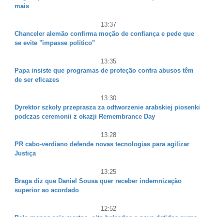
mais
13:37
Chanceler alemão confirma moção de confiança e pede que
se evite "impasse político"
13:35
Papa insiste que programas de proteção contra abusos têm
de ser eficazes
13:30
Dyrektor szkoły przeprasza za odtworzenie arabskiej piosenki
podczas ceremonii z okazji Remembrance Day
13:28
PR cabo-verdiano defende novas tecnologias para agilizar
Justiça
13:25
Braga diz que Daniel Sousa quer receber indemnização
superior ao acordado
12:52