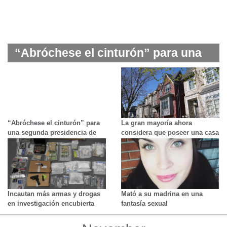
“Abróchese el cinturón” para una
segunda presidencia de Trump, le
dice a Canadá un ex embajador de
Estados Unidos
“Abróchese el cinturón” para
La gran mayoría ahora
una segunda presidencia de
considera que poseer una casa
Trump, le dice a Canadá un ex
es un lujo imposible
embajador de Estados Unidos
Incautan más armas y drogas
Mató a su madrina en una
en investigación encubierta
fantasía sexual