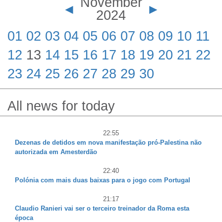
November
◄
►
2024
01
02
03
04
05
06
07
08
09
10
11
12
13
14
15
16
17
18
19
20
21
22
23
24
25
26
27
28
29
30
All news for today
22:55
Dezenas de detidos em nova manifestação pró-Palestina não
autorizada em Amesterdão
22:40
Polónia com mais duas baixas para o jogo com Portugal
21:17
Claudio Ranieri vai ser o terceiro treinador da Roma esta
época