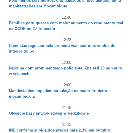
Pelo menos seis mortos, oito baleados e nove detidos numa
manifestações em Moçambique
12:48
Famílias portuguesas com maior aumento do rendimento real
na OCDE no 2.º trimestre
12:38
Cientistas registam pela primeira vez neutrinos vindos do
interior do Sol
12:00
Nalot na dom prominentnego policjanta. Znaleźli 20 mln euro
w ścianach
12:00
Manifestantes impedem circulação na maior fronteira
moçambicana
11:15
Otwarcie bazy antyrakietowej w Redzikowie
11:13
INE confirma subida dos preços para 2,3% em outubro