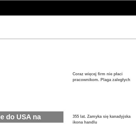
Coraz więcej firm nie płaci
pracownikom. Plaga zaległych
pensji
ne do USA na
355 lat. Zamyka się kanadyjska
ikona handlu
OVIDu