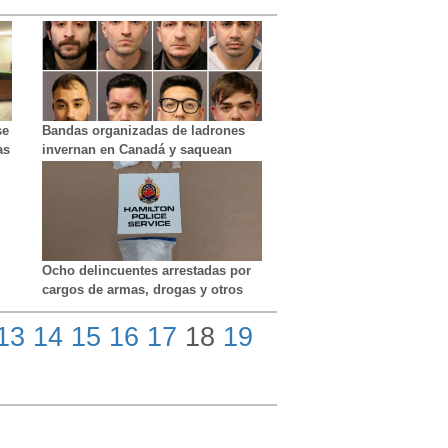
se
Bandas organizadas de ladrones
as
invernan en Canadá y saquean
e
viviendas
Ocho delincuentes arrestadas por
cargos de armas, drogas y otros
delitos durante el registro policial
de dos viviendas en Hamilton
13
14
15
16
17
18
19