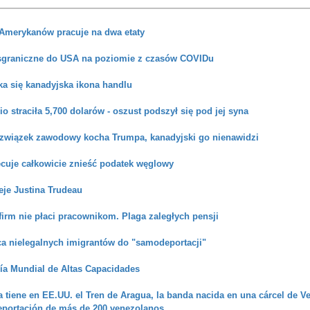
 Amerykanów pracuje na dwa etaty
sgraniczne do USA na poziomie z czasów COVIDu
ka się kanadyjska ikona handlu
io straciła 5,700 dolarów - oszust podszył się pod jej syna
związek zawodowy kocha Trumpa, kanadyjski go nienawidzi
ecuje całkowicie znieść podatek węglowy
eje Justina Trudeau
firm nie płaci pracownikom. Plaga zaległych pensji
a nielegalnych imigrantów do "samodeportacji"
a Mundial de Altas Capacidades
 tiene en EE.UU. el Tren de Aragua, la banda nacida en una cárcel de V
 deportación de más de 200 venezolanos