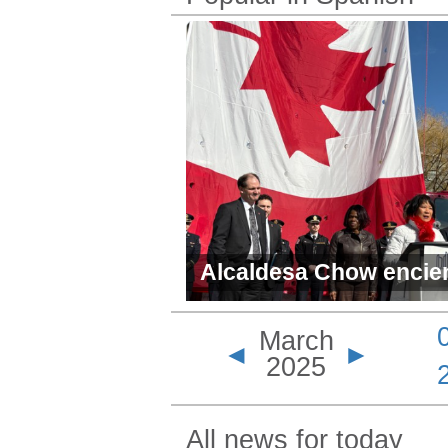
Alcaldesa Chow encien
que podría incendiar 
March
Toronto
◄
►
2025
All news for today