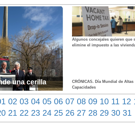
Algunos concejales quieren que 
elimine el impuesto a las viviend
desocupadas, pero Chow promet
solucionarlo
de una cerilla
CRÓNICAS. Día Mundial de Altas
Capacidades
la economía de
01
02
03
04
05
06
07
08
09
10
11
12
20
21
22
23
24
25
26
27
28
29
30
31