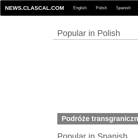
NEWS.CLASCAL.COM
English
Polish
Spanish
Popular in Polish
Podróże transgranicz
poziomie z czasów C
Popular in Spanish