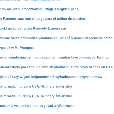
firm nie płaci pracownikom. Plaga zaległych pensji
e Panamá, una ruta en auge para el tráfico de cocaína
korki na autostradzie Kennedy Expressway
mercado velas prohibidas vendidas en Canadá y deben desecharse como 
ypadek w Mt Prospect
w enciende una cerilla que podría incendiar la economía de Toronto
an arrestado por robo violento en Markham, entre otros hechos en GTA
ęła pięć razy więcej imigrantów niż wybudowano nowych domów
ie tornada i burze w USA. 42 ofiary śmiertelne
ie tornada i burze w USA. 42 ofiary śmiertelne
stalenia ws. pożaru hali targowej w Warszawie