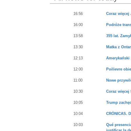
16:56
Coraz więcej
16:00
Podróże tran
13:58
355 lat. Zamy
13:30
Matka z Ontar
12:13
Amerykański 
12:00
Poilievre obi
11:00
Nowe przywil
10:30
Coraz więcej 
10:05
Trump zachęc
10:04
CRÓNICAS. Dí
10:03
Qué presencia
justificar la