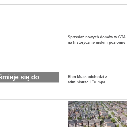
Sprzedaż nowych domów w GTA
na historycznie niskim poziomie
siódmy miesiąc z rzędu
mieje się do
Elon Musk odchodzi z
administracji Trumpa