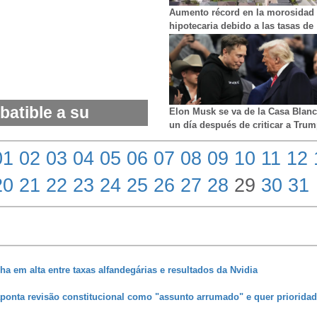
Aumento récord en la morosidad
hipotecaria debido a las tasas de
interés durante y luego de la
pandemia
atible a su
Elon Musk se va de la Casa Blan
un día después de criticar a Tru
le prende fuego
01
02
03
04
05
06
07
08
09
10
11
12
20
21
22
23
24
25
26
27
28
29
30
31
cha em alta entre taxas alfandegárias e resultados da Nvidia
ponta revisão constitucional como "assunto arrumado" e quer prioridad