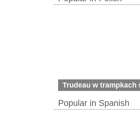
Trudeau w trampkach ś
rozpuku z Harperem
Popular in Spanish