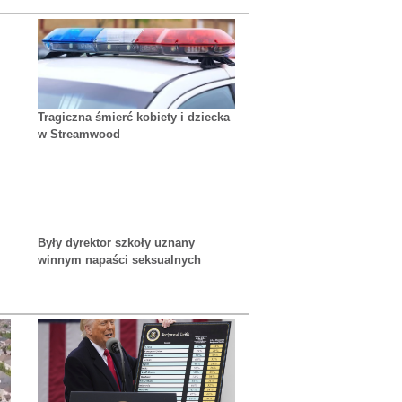
Tragiczna śmierć kobiety i dziecka
w Streamwood
Były dyrektor szkoły uznany
winnym napaści seksualnych