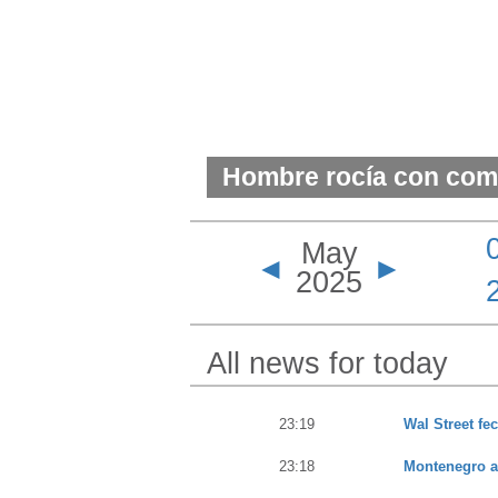
Hombre rocía con comb
amigo de “camping” y 
May
◄
►
2025
All news for today
23:19
Wal Street fe
23:18
Montenegro a