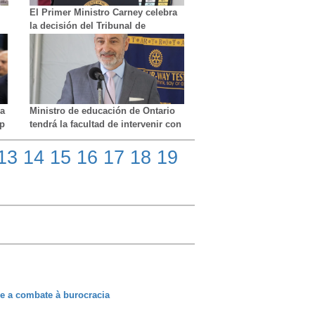
El Primer Ministro Carney celebra
la decisión del Tribunal de
Comercio Internacional de EE. UU.
que elimina los aranceles
ca
Ministro de educación de Ontario
mp
tendrá la facultad de intervenir con
mayor facilidad en las juntas
escolares anre mala gestión
13
14
15
16
17
18
19
e a combate à burocracia