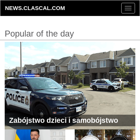
NEWS.CLASCAL.COM
Toggle
naviga
Popular of the day
Zabójstwo dzieci i samobójstwo
ojca w Ottawie