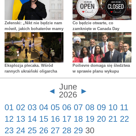
Zełenski: „Nikt nie będzie nam
Co będzie otwarte, co
mówił, jakich bohaterów mamy
zamknięte w Canada Day
czcić”
Eksplozja plecaka. Wśród
Poilievre domaga się śledztwa
rannych ukraiński oligarcha
w sprawie planu wykupu
mieszkań w Kolumbii
Brytyjskiej
June
◄
►
2026
01
02
03
04
05
06
07
08
09
10
11
12
13
14
15
16
17
18
19
20
21
22
23
24
25
26
27
28
29
30