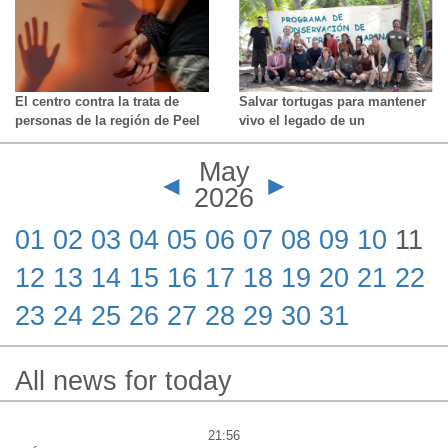
ayuntamiento de Culiacán
imágenes de personas
semidesnudas.
El centro contra la trata de
Salvar tortugas para mantener
personas de la región de Peel
vivo el legado de un
anuncia "expansión
ambientalista asesinado en
significativa".
Costa Rica
May
◄
►
2026
01
02
03
04
05
06
07
08
09
10
11
12
13
14
15
16
17
18
19
20
21
22
23
24
25
26
27
28
29
30
31
All news for today
21:56