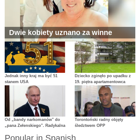
Dwie kobiety uznano za winne
zamordowania dziecka, którym się
opiekowały, i przetrzymywania jego
brata.
Jednak inny kraj ma być 51
Dziecko zginęło po upadku z
stanem USA
19. piętra apartamentowca
Od „bandy narkomanów" do
Torontoński radny objęty
„pana Zełenskiego". Radykalna
śledztwem OPP
zmiana tonu Putina
Popular in Spanish