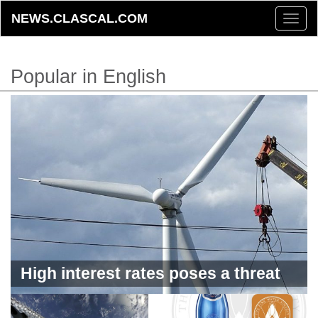
NEWS.CLASCAL.COM
Toggle
naviga
Popular in English
High interest rates poses a threat
to the green economy