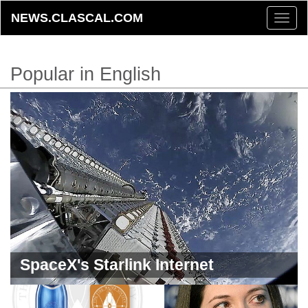
NEWS.CLASCAL.COM
Toggle
naviga
Popular in English
SpaceX's Starlink Internet
Continues to Operate at a Loss