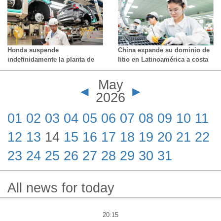
absolutamente nada”
Honda suspende
China expande su dominio de
indefinidamente la planta de
litio en Latinoamérica a costa
vehículos eléctricos de 15.000
de ecosistemas sin agua
millones de dólares en Ontario
May
◄
►
2026
01
02
03
04
05
06
07
08
09
10
11
12
13
14
15
16
17
18
19
20
21
22
23
24
25
26
27
28
29
30
31
All news for today
20:15