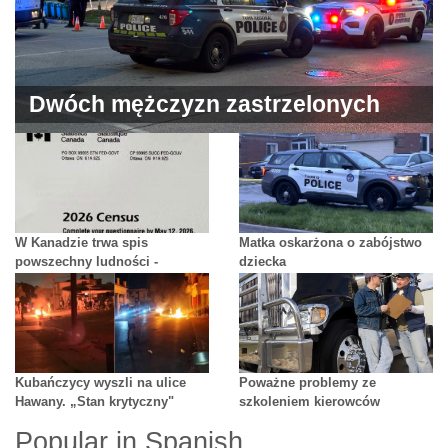
Dwóch mężczyzn zastrzelonych
przed domem. Mafijne porachunki?
W Kanadzie trwa spis
Matka oskarżona o zabójstwo
powszechny ludności -
dziecka
niewypełnienie grozi karą
Kubańczycy wyszli na ulice
Poważne problemy ze
Hawany. „Stan krytyczny"
szkoleniem kierowców
ciężarówek w Ontario
Popular in Spanish