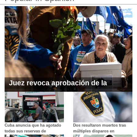
Juez revoca aprobación de la
petición de referéndum de
separación por parte de Elections
Alberta
Cuba anuncia que ha agotado
Dos resultaron muertos tras
todas sus reservas de
múltiples disparos en
combustible: “No tenemos
Woodbridge