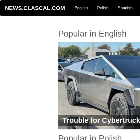
NEWS.CLASCAL.COM
English
Polish
Spanish
Popular in English
Trouble for Cybertruc
Popular in Polish