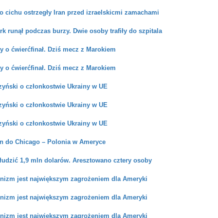
o cichu ostrzegły Iran przed izraelskicmi zamachami
 runął podczas burzy. Dwie osoby trafiły do szpitala
y o ćwierćfinał. Dziś mecz z Marokiem
y o ćwierćfinał. Dziś mecz z Marokiem
zyński o członkostwie Ukrainy w UE
zyński o członkostwie Ukrainy w UE
zyński o członkostwie Ukrainy w UE
 do Chicago – Polonia w Ameryce
łudzić 1,9 mln dolarów. Aresztowano cztery osoby
izm jest największym zagrożeniem dla Ameryki
izm jest największym zagrożeniem dla Ameryki
izm jest największym zagrożeniem dla Ameryki