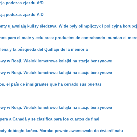
icją podczas zjazdu AfD
icją podczas zjazdu AfD
y ujawniają kulisy śledztwa. W tle były olimpijczyk i policyjna korupc
mos para el mate y celulares: productos de contrabando inundan el mer
ena y la búsqueda del Quillapí de la memoria
wy w Rosji. Wielokilometrowe kolejki na stacje benzynowe
wy w Rosji. Wielokilometrowe kolejki na stacje benzynowe
s, el país de inmigrantes que ha cerrado sus puertas
wy w Rosji. Wielokilometrowe kolejki na stacje benzynowe
era a Canadá y se clasifica para los cuartos de final
ady dobiegło końca. Maroko pewnie awansowało do ćwierćfinału