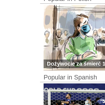
Dożywocie za śmierć 1
chłopca
Popular in Spanish