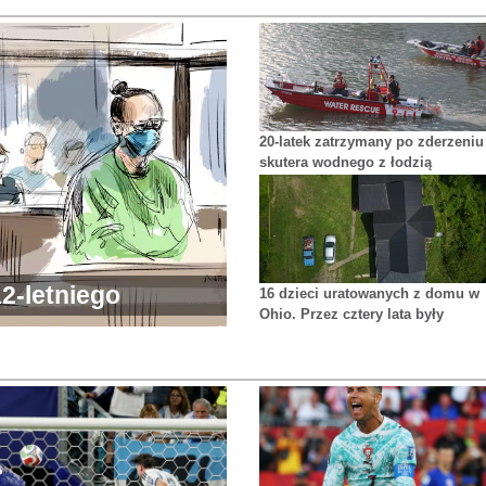
20-latek zatrzymany po zderzeniu
skutera wodnego z łodzią
ratowników
2-letniego
16 dzieci uratowanych z domu w
Ohio. Przez cztery lata były
przetrzymywane w jednym pokoj