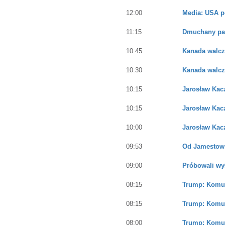
12:00
Media: USA p
11:15
Dmuchany park
10:45
Kanada walcz
10:30
Kanada walcz
10:15
Jarosław Kac
10:15
Jarosław Kac
10:00
Jarosław Kac
09:53
Od Jamestown
09:00
Próbowali wy
08:15
Trump: Komun
08:15
Trump: Komun
08:00
Trump: Komun