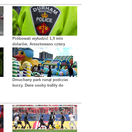
Próbowali wyłudzić 1,9 mln
dolarów. Aresztowano cztery
osoby
Dmuchany park runął podczas
burzy. Dwie osoby trafiły do
u
szpitala