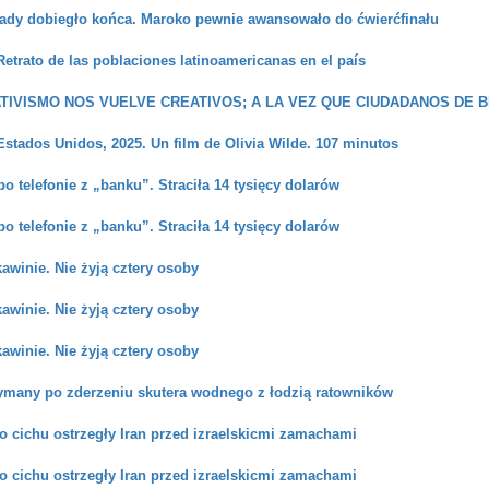
ady dobiegło końca. Maroko pewnie awansowało do ćwierćfinału
etrato de las poblaciones latinoamericanas en el país
TIVISMO NOS VUELVE CREATIVOS; A LA VEZ QUE CIUDADANOS DE B
stados Unidos, 2025. Un film de Olivia Wilde. 107 minutos
po telefonie z „banku”. Straciła 14 tysięcy dolarów
po telefonie z „banku”. Straciła 14 tysięcy dolarów
awinie. Nie żyją cztery osoby
awinie. Nie żyją cztery osoby
awinie. Nie żyją cztery osoby
rzymany po zderzeniu skutera wodnego z łodzią ratowników
o cichu ostrzegły Iran przed izraelskicmi zamachami
o cichu ostrzegły Iran przed izraelskicmi zamachami