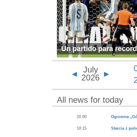
Un partido para recorda
Cabo Verde angustia a
July
solo puede ganar en l
◄
►
2026
All news for today
20:00
Ogromna „Gór
18:15
Starcia z pol