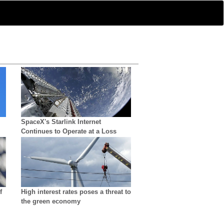
SpaceX's Starlink Internet
Continues to Operate at a Loss
f
High interest rates poses a threat to
the green economy
ng