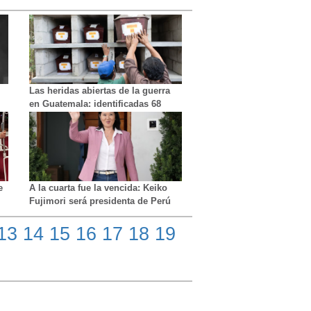
Las heridas abiertas de la guerra
en Guatemala: identificadas 68
víctimas del genocidio
te
A la cuarta fue la vencida: Keiko
Fujimori será presidenta de Perú
con las actas escrutadas al 100%
13
14
15
16
17
18
19