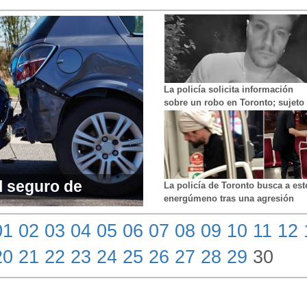
La policía solicita información
sobre un robo en Toronto; sujeto
de Clarington es acusado de
intento de asesinato
l seguro de
La policía de Toronto busca a es
energúmeno tras una agresión
o entrarán en
antes de abordar un tranvía de la
TTC
01
02
03
04
05
06
07
08
09
10
11
12
20
21
22
23
24
25
26
27
28
29
30