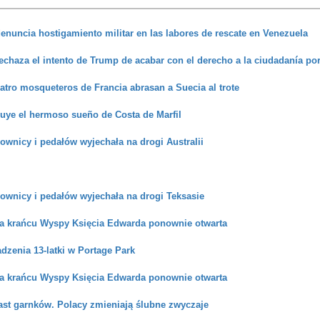
enuncia hostigamiento militar en las labores de rescate en Venezuela
chaza el intento de Trump de acabar con el derecho a la ciudadanía po
uatro mosqueteros de Francia abrasan a Suecia al trote
uye el hermoso sueño de Costa de Marfil
rownicy i pedałów wyjechała na drogi Australii
rownicy i pedałów wyjechała na drogi Teksasie
na krańcu Wyspy Księcia Edwarda ponownie otwarta
zenia 13-latki w Portage Park
na krańcu Wyspy Księcia Edwarda ponownie otwarta
ast garnków. Polacy zmieniają ślubne zwyczaje