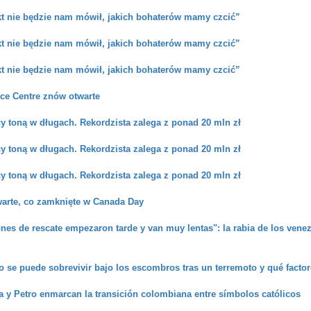
kt nie będzie nam mówił, jakich bohaterów mamy czcić”
kt nie będzie nam mówił, jakich bohaterów mamy czcić”
kt nie będzie nam mówił, jakich bohaterów mamy czcić”
nce Centre znów otwarte
y toną w długach. Rekordzista zalega z ponad 20 mln zł
y toną w długach. Rekordzista zalega z ponad 20 mln zł
y toną w długach. Rekordzista zalega z ponad 20 mln zł
warte, co zamknięte w Canada Day
nes de rescate empezaron tarde y van muy lentas": la rabia de los ven
 se puede sobrevivir bajo los escombros tras un terremoto y qué factor
la y Petro enmarcan la transición colombiana entre símbolos católicos