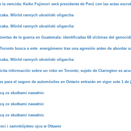
ue la vencida: Keiko Fujimori será presidenta de Perú con las actas escr
caka. Wśród rannych ukraiński oligarcha
caka. Wśród rannych ukraiński oligarcha
biertas de la guerra en Guatemala: identificadas 68 víctimas del genocid
 Toronto busca a este energúmeno tras una agresión antes de abordar un
caka. Wśród rannych ukraiński oligarcha
licita información sobre un robo en Toronto; sujeto de Clarington es acu
 para el seguro de automóviles en Ontario entrarán en vigor este 1 de j
czą ze skutkami nawałnic
czą ze skutkami nawałnic
czą ze skutkami nawałnic
eci i samobójstwo ojca w Ottawie