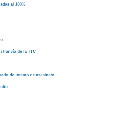
utadas al 100%
io
 tranvía de la TTC
sado de intento de asesinato
ulio