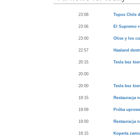
23:08
Topos Chile d
23:06
El Supremo re
23:00
Olise y los c
22:57
Haaland destr
20:15
Tesla bez kie
20:00
20:00
Tesla bez kie
19:15
Restauracja 
19:09
Próba uprowad
19:00
Restauracja 
18:15
Koperta zami