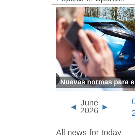
Nuevas normas para e
automóviles en Ontari
June
vigor este 1 de julio
◄
►
2026
All news for today