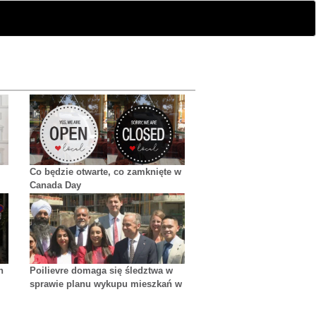
Co będzie otwarte, co zamknięte w
Canada Day
h
Poilievre domaga się śledztwa w
sprawie planu wykupu mieszkań w
Kolumbii Brytyjskiej