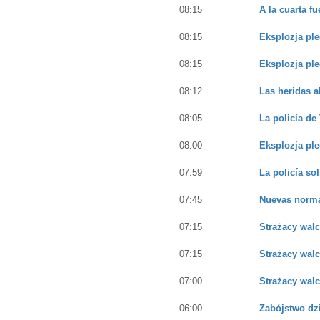
08:15
A la cuarta f
08:15
Eksplozja ple
08:15
Eksplozja ple
08:12
Las heridas a
08:05
La policía de
08:00
Eksplozja ple
07:59
La policía so
07:45
Nuevas normas
07:15
Strażacy wal
07:15
Strażacy wal
07:00
Strażacy wal
06:00
Zabójstwo dzi