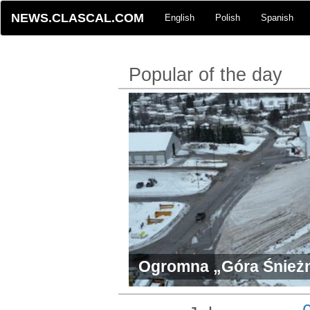
NEWS.CLASCAL.COM
English
Polish
Spanish
Popular of the day
Ogromna „Góra Śnieżn
wciąż stoi w lipcu mim