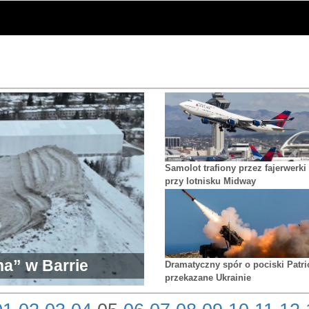
Samolot trafiony przez fajerwerki
przy lotnisku Midway
a” w Barrie
Dramatyczny spór o pociski Patri
przekazane Ukrainie
o fali upałów