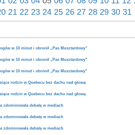
01
02
03
04
05
06
07
08
09
10
11
12
20
21
22
23
24
25
26
27
28
29
30
31
 dogów w 10 minut i obronił „Pas Musztardowy”
 dogów w 10 minut i obronił „Pas Musztardowy”
 dogów w 10 minut i obronił „Pas Musztardowy”
siące rodzin w Quebecu bez dachu nad głową
siące rodzin w Quebecu bez dachu nad głową
lna zdominowała debatę w mediach
lna zdominowała debatę w mediach
lna zdominowała debatę w mediach