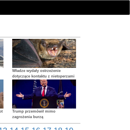
Władze wydały ostrzeżenie
dotyczące kontaktu z nietoperzami
po śmierci nieletniego na
wściekliznę
ot
Trump przemówił mimo
zagrożenia burzą