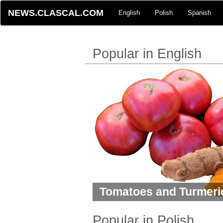
NEWS.CLASCAL.COM
English
Polish
Spanish
Popular in English
Tomatoes and Turmeri
for Detoxing
Popular in Polish