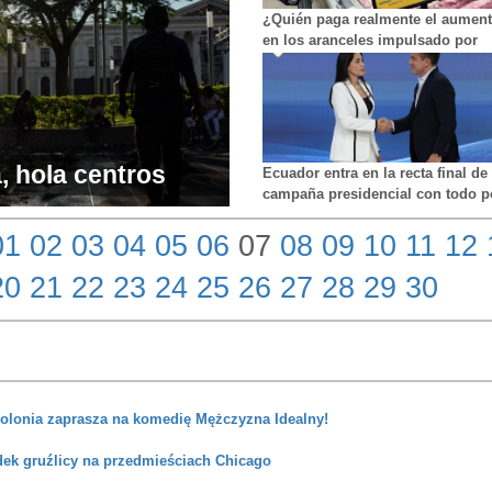
¿Quién paga realmente el aumen
en los aranceles impulsado por
Trump?
, hola centros
Ecuador entra en la recta final de 
campaña presidencial con todo p
dor ‘limpia’ el
decidirse
01
02
03
04
05
06
07
08
09
10
11
12
 ambulantes
20
21
22
23
24
25
26
27
28
29
30
Polonia zaprasza na komedię Mężczyzna Idealny!
dek gruźlicy na przedmieściach Chicago