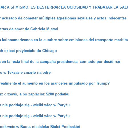
AR A SÍ MISMO; ES DESTERRAR LA OCIOSIDAD Y TRABAJAR LA SA
 acusado de cometer múltiples agresiones sexuales y actos indecentes
artas de amor de Gabriela Mistral
s latinoamericanos en la cumbre sobre emisiones del transporte maríti
ch dzieci przyleciało do Chicago
 en la recta final de la campaña presidencial con todo por decidirse
ko w Teksasie zmarło na odrę
realmente el aumento en los aranceles impulsado por Trump?
sz drzewo, albo zapłacisz $200 podatku
 nie poddaje się - wielki wiec w Paryżu
 nie poddaje się - wielki wiec w Paryżu
dkrycie w Bugu, niedaleko Białej Podlaskiej