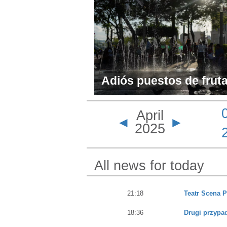
Adiós puestos de fruta
comerciales: San Salva
April
centro de vendedores
◄
►
2025
All news for today
21:18
Teatr Scena 
18:36
Drugi przypa