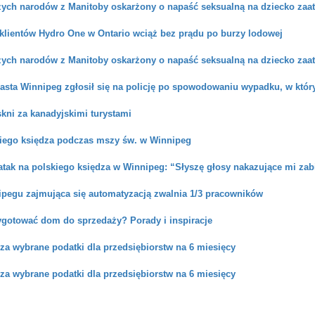
ych narodów z Manitoby oskarżony o napaść seksualną na dziecko za
 klientów Hydro One w Ontario wciąż bez prądu po burzy lodowej
ych narodów z Manitoby oskarżony o napaść seksualną na dziecko za
asta Winnipeg zgłosił się na policję po spowodowaniu wypadku, w który
kni za kanadyjskimi turystami
kiego księdza podczas mszy św. w Winnipeg
tak na polskiego księdza w Winnipeg: “Słyszę głosy nakazujące mi zab
ipegu zajmująca się automatyzacją zwalnia 1/3 pracowników
zygotować dom do sprzedaży? Porady i inspiracje
za wybrane podatki dla przedsiębiorstw na 6 miesięcy
za wybrane podatki dla przedsiębiorstw na 6 miesięcy