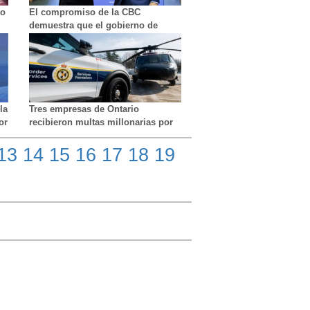
to
El compromiso de la CBC
demuestra que el gobierno de
Carney agravaría el daño
económico de los liberales de
Trudeau.
la
Tres empresas de Ontario
or
recibieron multas millonarias por
emplear ilegalmente a extranjeros
13
14
15
16
17
18
19