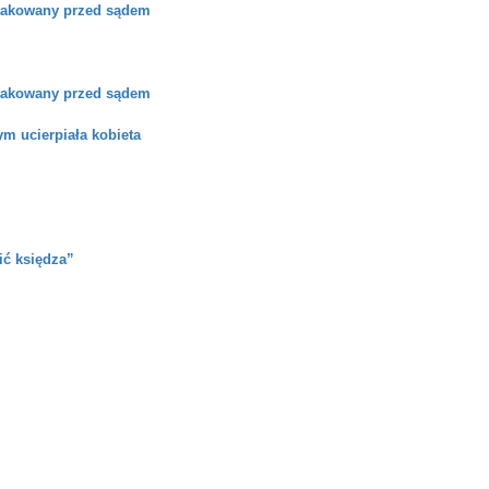
atakowany przed sądem
atakowany przed sądem
m ucierpiała kobieta
ić księdza”