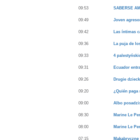
09:53
SABERSE AM
09:49
Joven agresor
09:42
Las íntimas c
09:36
La puja de lo
09:33
4 palestyński
09:31
Ecuador entra
09:26
Drugie dziec
09:20
¿Quién paga 
09:00
Albo posadzi
08:30
Marine Le Pen
08:00
Marine Le Pen
07:15
Makabryczne o