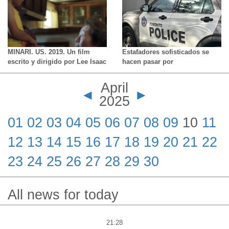
una pasajera
MINARI. US. 2019. Un film
Estafadores sofisticados se
escrito y dirigido por Lee Isaac
hacen pasar por
Chung. Duración 115 minutos.
investigadores bancarios,
advierte la policía
April
◄
►
2025
01
02
03
04
05
06
07
08
09
10
11
12
13
14
15
16
17
18
19
20
21
22
23
24
25
26
27
28
29
30
All news for today
21:28