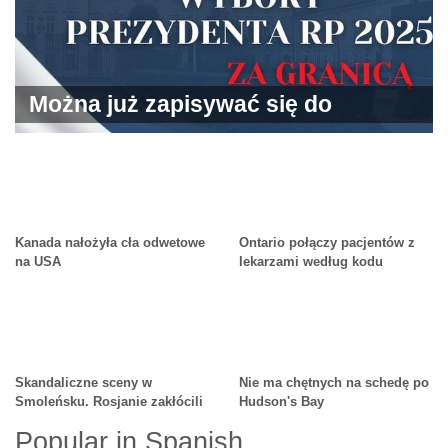
Można już zapisywać się do
głosowania w wyborach
prezydenckich w Polsce
Kanada nałożyła cła odwetowe
Ontario połączy pacjentów z
na USA
lekarzami według kodu
pocztowego
Skandaliczne sceny w
Nie ma chętnych na schedę po
Smoleńsku. Rosjanie zakłócili
Hudson's Bay
obchody 15. rocznicy
Popular in Spanish
katastrofy