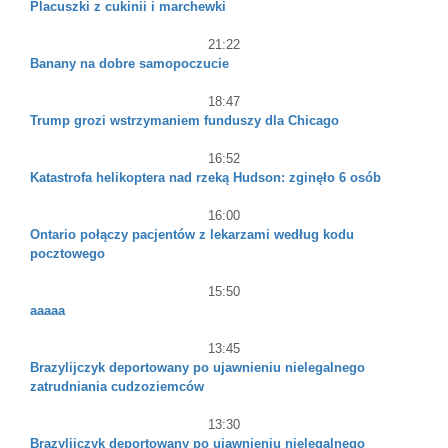
Placuszki z cukinii i marchewki
21:22
Banany na dobre samopoczucie
18:47
Trump grozi wstrzymaniem funduszy dla Chicago
16:52
Katastrofa helikoptera nad rzeką Hudson: zginęło 6 osób
16:00
Ontario połączy pacjentów z lekarzami według kodu
pocztowego
15:50
aaaaa
13:45
Brazylijczyk deportowany po ujawnieniu nielegalnego
zatrudniania cudzoziemców
13:30
Brazylijczyk deportowany po ujawnieniu nielegalnego