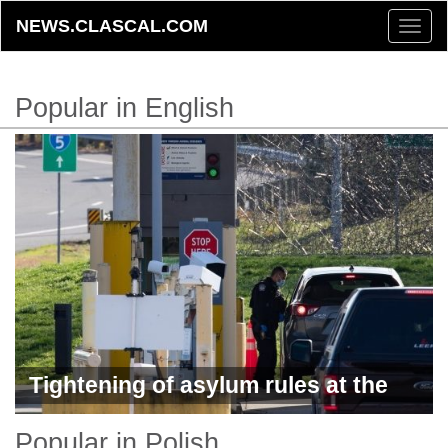
NEWS.CLASCAL.COM
Toggle
naviga
Popular in English
Tightening of asylum rules at the
Canadian border
Popular in Polish