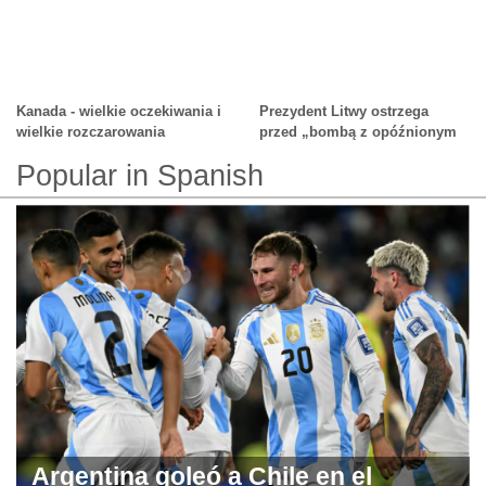
Amerykańskiej
Kanada - wielkie oczekiwania i
Prezydent Litwy ostrzega
wielkie rozczarowania
przed „bombą z opóźnionym
zapłonem"
Popular in Spanish
Argentina goleó a Chile en el