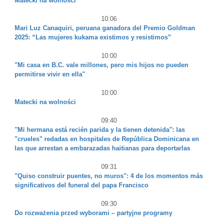
Matecki na wolności
10:06
Mari Luz Canaquiri, peruana ganadora del Premio Goldman
2025: “Las mujeres kukama existimos y resistimos”
10:00
"Mi casa en B.C. vale millones, pero mis hijos no pueden
permitirse vivir en ella"
10:00
Matecki na wolności
09:40
"Mi hermana está recién parida y la tienen detenida": las
"crueles" redadas en hospitales de República Dominicana en
las que arrestan a embarazadas haitianas para deportarlas
09:31
"Quiso construir puentes, no muros": 4 de los momentos más
significativos del funeral del papa Francisco
09:30
Do rozważenia przed wyborami – partyjne programy