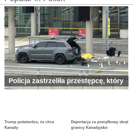
Policja zastrzeliła przestępcę, który
rzucił się na nich z bronią w ręku.
Już to robiłem.
Trump potwierdza, że chce
Deportacja za pomyłkowy skręt
Kanady
granicy Kanadyjsko-