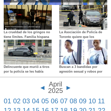
Monumental y ya piensa en
Colombia
La crueldad de los gringos no
La Asociación de Policía de
tiene límites. Familia hispana
Toronto quiere que los
espera ser deportada por
políticos mantengan a los
intentar entrar a Canada
"violentos" en prisión para
seguridad de la comunidad
Delincuente que murió a tiros
Buscan a 3 bandidas por
por la policía se les había
agresión sexual y robos por
enfrentado con un arma. Ya lo
distracción en Scarborough
había hecho antes.
April
◄
►
2025
01
02
03
04
05
06
07
08
09
10
11
12
13
14
15
16
17
18
19
20
21
22