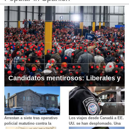
deportowanego do więzienia w
Bukele.
Candidatos mentirosos: Liberales y
Conservadores afirman que sus
mítines atraen a miles de
personas.
Arrestan a siete tras operativo
Los viajes desde Canadá a EE.
policial matutino contra la
UU. se han desplomado. Una
mafia italiana en Montreal
de las razones es el miedo.