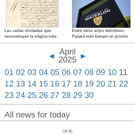
Las cartas olvidadas que
Entre otros actos delictivos:
reconstruyen la trágica vida
Pasará más tiempo en prisión
del hijo de Túpac Amaru
tras una corrección
matemática por parte de una
April
jueza.
◄
►
2025
01
02
03
04
05
06
07
08
09
10
11
12
13
14
15
16
17
18
19
20
21
22
23
24
25
26
27
28
29
30
All news for today
18:40