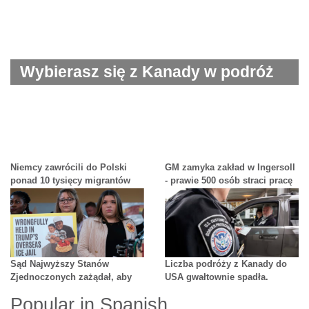
Wybierasz się z Kanady w podróż
zagraniczną? Uważaj na kontrole
urządzeń elektronicznych
Niemcy zawrócili do Polski
GM zamyka zakład w Ingersoll
ponad 10 tysięcy migrantów
- prawie 500 osób straci pracę
Sąd Najwyższy Stanów
Liczba podróży z Kanady do
Zjednoczonych zażądał, aby
USA gwałtownie spadła.
Trump „ułatwił” powrót
Jednym z powodów jest
Popular in Spanish
Salwadorczyka omyłkowo
strach.