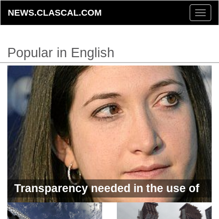
NEWS.CLASCAL.COM
Toggle
naviga
Popular in English
Transparency needed in the use of
artificial intelligence by creators -