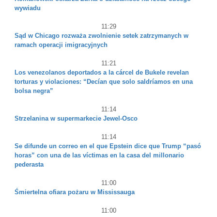
wywiadu
11:29
Sąd w Chicago rozważa zwolnienie setek zatrzymanych w
ramach operacji imigracyjnych
11:21
Los venezolanos deportados a la cárcel de Bukele revelan
torturas y violaciones: “Decían que solo saldríamos en una
bolsa negra”
11:14
Strzelanina w supermarkecie Jewel-Osco
11:14
Se difunde un correo en el que Epstein dice que Trump “pasó
horas” con una de las víctimas en la casa del millonario
pederasta
11:00
Śmiertelna ofiara pożaru w Mississauga
11:00