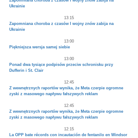
Zapomniana choroba z czasów I wojny znów zabija na
Ukrainie
13:15
Zapomniana choroba z czasów I wojny znów zabija na
Ukrainie
13:00
Piękniejsza wersja samej siebie
13:00
Ponad dwa tysiące podpisów przeciw schronisku przy
Dufferin i St. Clair
12:45
Z wewnętrznych raportów wynika, że Meta czerpie ogromne
zyski z masowego napływu fałszywych reklam
12:45
Z wewnętrznych raportów wynika, że Meta czerpie ogromne
zyski z masowego napływu fałszywych reklam
12:15
La OPP bate récords con incautación de fentanilo en Windsor