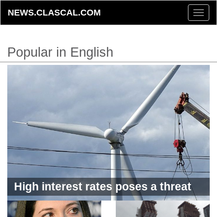
NEWS.CLASCAL.COM
Toggle
naviga
Popular in English
High interest rates poses a threat
to the green economy