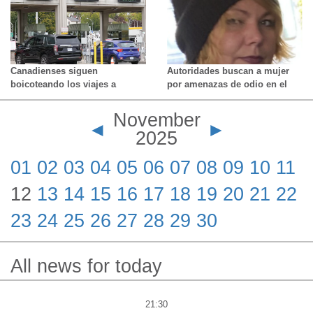
en la casa del millonario
pederasta
Canadienses siguen
Autoridades buscan a mujer
boicoteando los viajes a
por amenazas de odio en el
Estados Unidos, y su
TTC
economía estadounidense está
November
pagando las consecuencias
◄
►
2025
01
02
03
04
05
06
07
08
09
10
11
12
13
14
15
16
17
18
19
20
21
22
23
24
25
26
27
28
29
30
All news for today
21:30