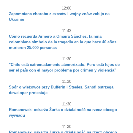
12:00
Zapomniana choroba z czasów I wojny znów zabija na
Ukrainie
11:43
Cómo recuerda Armero a Omaira Sánchez, la niña
colombiana símbolo de la tragedia en la que hace 40 años
murieron 25.000 personas
11:30
"Chile está extremadamente atemorizado. Pero está lejos de
ser el país con el mayor problema por crimen y violencia"
11:30
Spór o wieżowce przy Dufferin i Steeles. Sanofi ostrzega,
deweloper protestuje
11:30
Romanowski oskarża Żurka o działalność na rzecz obcego
wywiadu
11:30
Romanowski oskarża Żurka o działalność na rzecz obcego