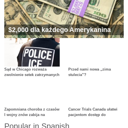
$2,000 dla każdego Amerykanina
od Trumpa
Sąd w Chicago rozważa
Przed nami nowa „zima
zwolnienie setek zatrzymanych
stulecia”?
w ramach operacji
imigracyjnych
Zapomniana choroba z czasów
Cancer Trials Canada ułatwi
I wojny znów zabija na
pacjentom dostęp do
Ukrainie
eksperymentalnych terapii
Popular in Spanish