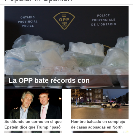
La OPP bate récords con
incautación de fentanilo en
Windsor
Se difunde un correo en el que
Hombre baleado en complejo
Epstein dice que Trump “pasó
de casas adosadas en North
horas” con una de las víctimas
York