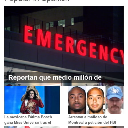
Reportan que medio millón de
pacientes abandonaron los
hospitales sin poder ver a un
médico
La mexicana Fátima Bosch
Arrestan a mafioso de
gana Miss Universo tras el
Montreal a petición del FBI
escándalo por su humillación