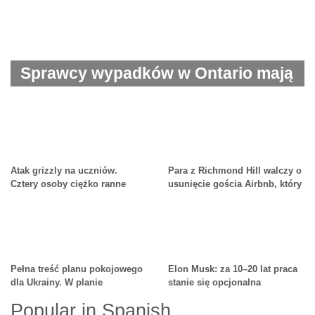
Sprawcy wypadków w Ontario mają
płacić za skutki swoich czynów
Atak grizzly na uczniów.
Para z Richmond Hill walczy o
Cztery osoby ciężko ranne
usunięcie gościa Airbnb, który
nie chce płacić ani opuścić
lokalu
Pełna treść planu pokojowego
Elon Musk: za 10–20 lat praca
dla Ukrainy. W planie
stanie się opcjonalna
wspomniano o Polsce
Popular in Spanish