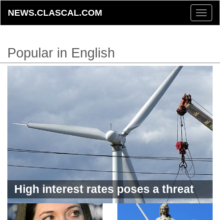
NEWS.CLASCAL.COM
Toggle
naviga
Popular in English
High interest rates poses a threat
to the green economy