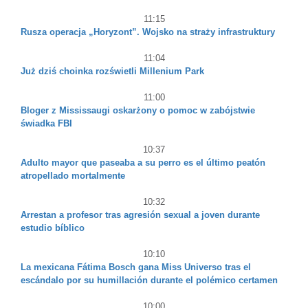
11:15
Rusza operacja „Horyzont”. Wojsko na straży infrastruktury
11:04
Już dziś choinka rozświetli Millenium Park
11:00
Bloger z Mississaugi oskarżony o pomoc w zabójstwie
świadka FBI
10:37
Adulto mayor que paseaba a su perro es el último peatón
atropellado mortalmente
10:32
Arrestan a profesor tras agresión sexual a joven durante
estudio bíblico
10:10
La mexicana Fátima Bosch gana Miss Universo tras el
escándalo por su humillación durante el polémico certamen
10:00