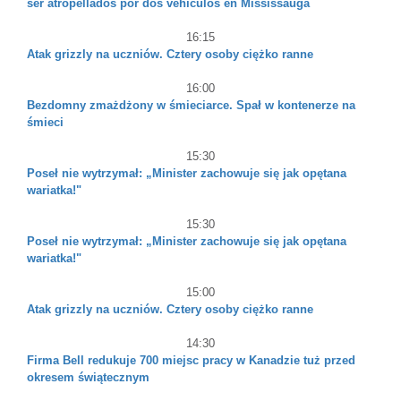
ser atropellados por dos vehículos en Mississauga
16:15
Atak grizzly na uczniów. Cztery osoby ciężko ranne
16:00
Bezdomny zmażdżony w śmieciarce. Spał w kontenerze na
śmieci
15:30
Poseł nie wytrzymał: „Minister zachowuje się jak opętana
wariatka!"
15:30
Poseł nie wytrzymał: „Minister zachowuje się jak opętana
wariatka!"
15:00
Atak grizzly na uczniów. Cztery osoby ciężko ranne
14:30
Firma Bell redukuje 700 miejsc pracy w Kanadzie tuż przed
okresem świątecznym