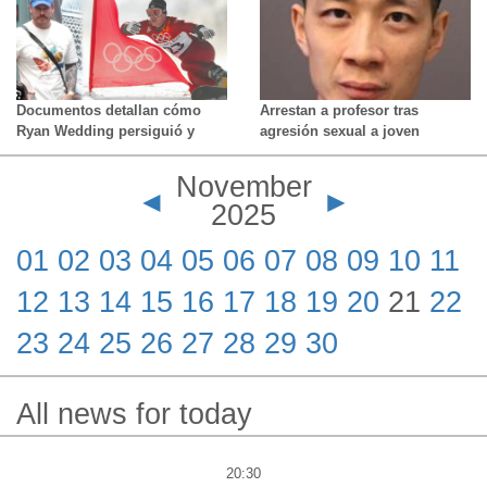
durante el polémico certamen
Documentos detallan cómo
Arrestan a profesor tras
Ryan Wedding persiguió y
agresión sexual a joven
asesinó en Colombia a un
durante estudio bíblico
testigo clave del FBI
November
◄
►
2025
01
02
03
04
05
06
07
08
09
10
11
12
13
14
15
16
17
18
19
20
21
22
23
24
25
26
27
28
29
30
All news for today
20:30