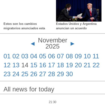
y desarrollo hidroeléctrico
Estos son los cambios
Estados Unidos y Argentina
migratorios anunciados esta
anuncian un acuerdo
semana
comercial y reafirman “su
alianza estratégica”
November
◄
►
2025
01
02
03
04
05
06
07
08
09
10
11
12
13
14
15
16
17
18
19
20
21
22
23
24
25
26
27
28
29
30
All news for today
21:30