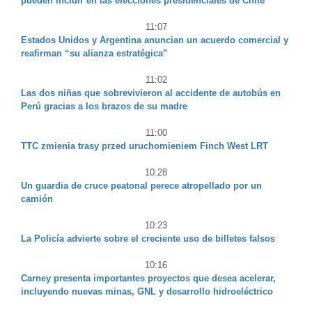
pueden incidir en las elecciones presidenciales de Chile
11:07
Estados Unidos y Argentina anuncian un acuerdo comercial y
reafirman “su alianza estratégica”
11:02
Las dos niñas que sobrevivieron al accidente de autobús en
Perú gracias a los brazos de su madre
11:00
TTC zmienia trasy przed uruchomieniem Finch West LRT
10:28
Un guardia de cruce peatonal perece atropellado por un
camión
10:23
La Policía advierte sobre el creciente uso de billetes falsos
10:16
Carney presenta importantes proyectos que desea acelerar,
incluyendo nuevas minas, GNL y desarrollo hidroeléctrico