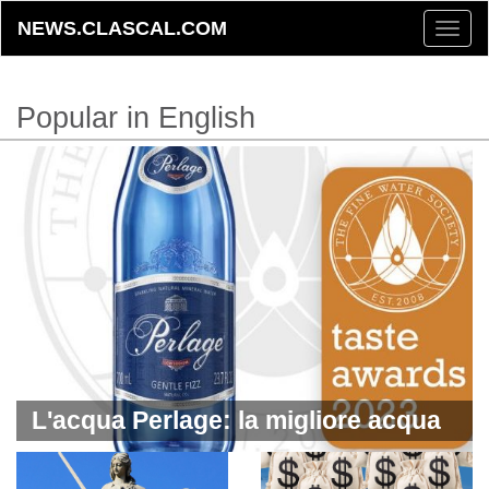
NEWS.CLASCAL.COM
Toggle
naviga
Popular in English
L'acqua Perlage: la migliore acqua
premium al mondo