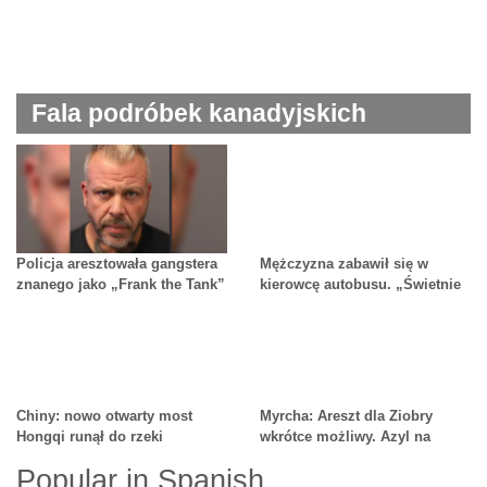
Fala podróbek kanadyjskich
dolarów. Policja apeluje o
ostrożność
Policja aresztowała gangstera
Mężczyzna zabawił się w
znanego jako „Frank the Tank”
kierowcę autobusu. „Świetnie
w ramach śledztwa w sprawie
sobie poradził” – twierdzi
wymuszeń i przestępczości
policja
zorganizowanej.
Chiny: nowo otwarty most
Myrcha: Areszt dla Ziobry
Hongqi runął do rzeki
wkrótce możliwy. Azyl na
Węgrzech skomplikuje sprawę
Popular in Spanish