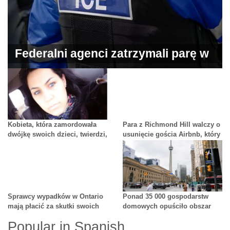
Federalni agenci zatrzymali parę w
Franklin Park
Kobieta, która zamordowała
Para z Richmond Hill walczy o
dwójkę swoich dzieci, twierdzi,
usunięcie gościa Airbnb, który
że chciała ponownie połączyć
nie chce płacić ani opuścić
się ze zmarłym mężem
lokalu
Sprawcy wypadków w Ontario
Ponad 35 000 gospodarstw
mają płacić za skutki swoich
domowych opuściło obszar
czynów
Wielkiego Toronto (GTA) i
Popular in Spanish
przeniosło się do innych