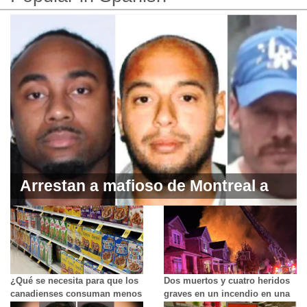
części Kanady
Arrestan a mafioso de Montreal a
petición del FBI
¿Qué se necesita para que los
Dos muertos y cuatro heridos
canadienses consuman menos
graves en un incendio en una
alimentos ultraprocesados?
casa de Brampton.