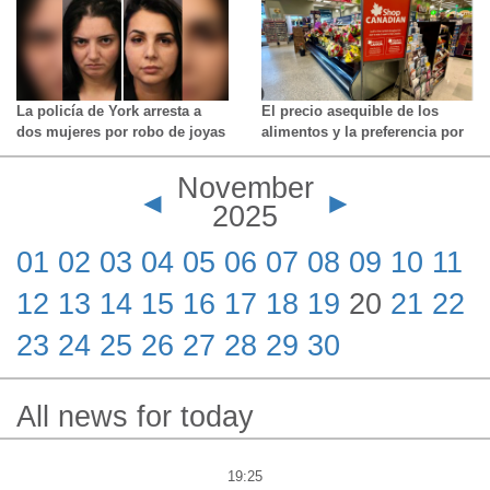
La policía de York arresta a
El precio asequible de los
dos mujeres por robo de joyas
alimentos y la preferencia por
mediante distracción en
los productos locales son las
Vaughan
principales preocupaciones:
November
informe
◄
►
2025
01
02
03
04
05
06
07
08
09
10
11
12
13
14
15
16
17
18
19
20
21
22
23
24
25
26
27
28
29
30
All news for today
19:25