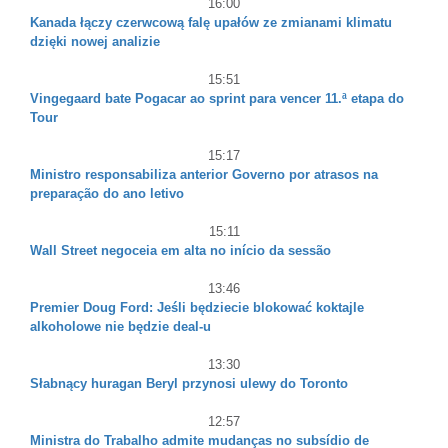
16:00
Kanada łączy czerwcową falę upałów ze zmianami klimatu
dzięki nowej analizie
15:51
Vingegaard bate Pogacar ao sprint para vencer 11.ª etapa do
Tour
15:17
Ministro responsabiliza anterior Governo por atrasos na
preparação do ano letivo
15:11
Wall Street negoceia em alta no início da sessão
13:46
Premier Doug Ford: Jeśli będziecie blokować koktajle
alkoholowe nie będzie deal-u
13:30
Słabnący huragan Beryl przynosi ulewy do Toronto
12:57
Ministra do Trabalho admite mudanças no subsídio de