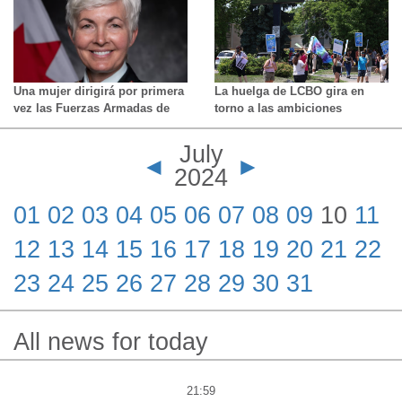
quejas
Una mujer dirigirá por primera
La huelga de LCBO gira en
vez las Fuerzas Armadas de
torno a las ambiciones
Canadá en plena crisis por los
políticas de los dirigentes
casos de racismo y agresiones
sindicales: sindicato
July
sexuales
◄
►
2024
01
02
03
04
05
06
07
08
09
10
11
12
13
14
15
16
17
18
19
20
21
22
23
24
25
26
27
28
29
30
31
All news for today
21:59