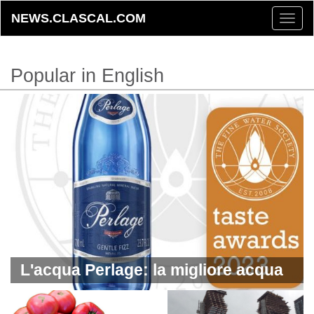
NEWS.CLASCAL.COM
Toggle
naviga
Popular in English
L'acqua Perlage: la migliore acqua
premium al mondo