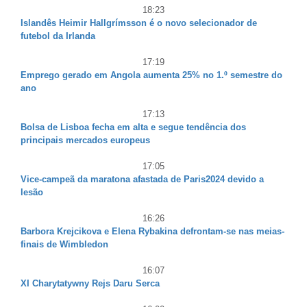
18:23
Islandês Heimir Hallgrímsson é o novo selecionador de
futebol da Irlanda
17:19
Emprego gerado em Angola aumenta 25% no 1.º semestre do
ano
17:13
Bolsa de Lisboa fecha em alta e segue tendência dos
principais mercados europeus
17:05
Vice-campeã da maratona afastada de Paris2024 devido a
lesão
16:26
Barbora Krejcikova e Elena Rybakina defrontam-se nas meias-
finais de Wimbledon
16:07
XI Charytatywny Rejs Daru Serca