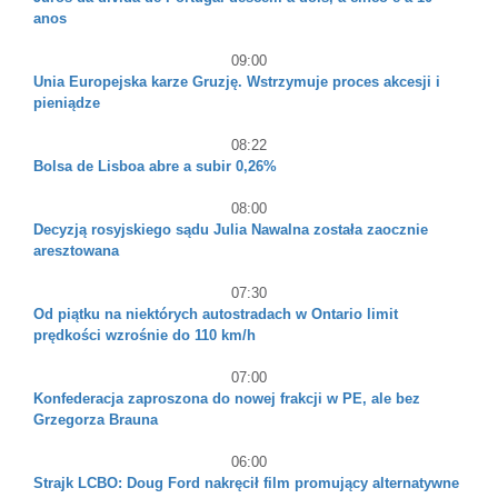
anos
09:00
Unia Europejska karze Gruzję. Wstrzymuje proces akcesji i
pieniądze
08:22
Bolsa de Lisboa abre a subir 0,26%
08:00
Decyzją rosyjskiego sądu Julia Nawalna została zaocznie
aresztowana
07:30
Od piątku na niektórych autostradach w Ontario limit
prędkości wzrośnie do 110 km/h
07:00
Konfederacja zaproszona do nowej frakcji w PE, ale bez
Grzegorza Brauna
06:00
Strajk LCBO: Doug Ford nakręcił film promujący alternatywne