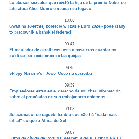
Lo abusos sexuales que reveló la hija de la premio Nobel de
Literatura Alice Munro empañan su legado
10:00
Gwałt na 18-letniej kobiecie w czasie Euro 2024 - podejrzany
to pracownik albańskiej federacji
09:47
El regulador de aerolíneas insta a pasajeros guardar no
publicar las decisiones de las quejas
09:45
Sklepy Mariano's i Jewel Osco na sprzedaż
09:39
Empleadores están en el derecho de solicitar información
sobre el pronóstico de sus trabajadores enfermos
09:08
Selecionador de râguebi lembra que não há "nada mais
difícil" do que a África do Sul
09:07
Juros da dívida de Portugal descem a dois, a cinco e a 10