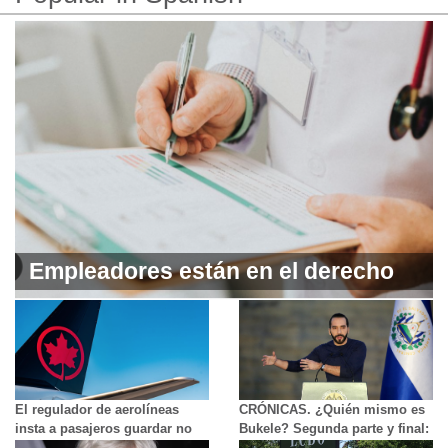
Empleadores están en el derecho
de solicitar información sobre el
pronóstico de sus trabajadores
enfermos
El regulador de aerolíneas
CRÓNICAS. ¿Quién mismo es
insta a pasajeros guardar no
Bukele? Segunda parte y final:
publicar las decisiones de las
Logros