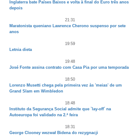
Inglaterra bate Países Baixos e volta à final do Euro três anos
depois
21:31
Maratonista queniano Lawrence Cherono suspenso por sete
anos
19:59
Letnia dieta
19:48
José Fonte assina contrato com Casa Pia por uma temporada
18:50
Lorenzo Musetti chega pela primeira vez às 'meias' de um
Grand Slam em Wimbledon
18:48
Instituto da Segurança Social admite que `lay-off´ na
Autoeuropa foi validado na 2.ª feira
18:31
George Clooney wezwał Bidena do rezygnacji