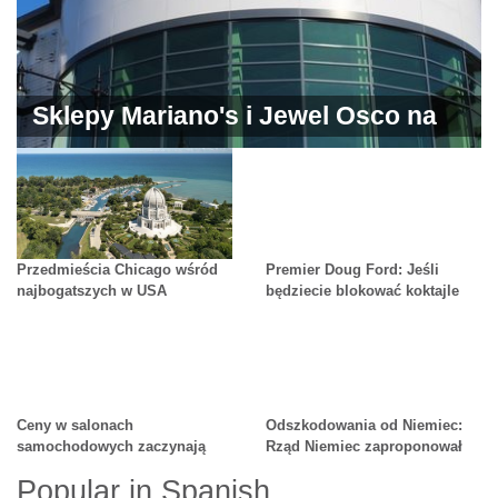
Sklepy Mariano's i Jewel Osco na
sprzedaż
Przedmieścia Chicago wśród
Premier Doug Ford: Jeśli
najbogatszych w USA
będziecie blokować koktajle
alkoholowe nie będzie deal-u
Ceny w salonach
Odszkodowania od Niemiec:
samochodowych zaczynają
Rząd Niemiec zaproponował
spadać. Czy to już czas na
wypłatę 200 mln euro
Popular in Spanish
zakup?