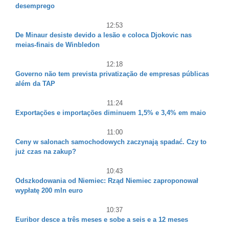
desemprego
12:53
De Minaur desiste devido a lesão e coloca Djokovic nas
meias-finais de Winbledon
12:18
Governo não tem prevista privatização de empresas públicas
além da TAP
11:24
Exportações e importações diminuem 1,5% e 3,4% em maio
11:00
Ceny w salonach samochodowych zaczynają spadać. Czy to
już czas na zakup?
10:43
Odszkodowania od Niemiec: Rząd Niemiec zaproponował
wypłatę 200 mln euro
10:37
Euribor desce a três meses e sobe a seis e a 12 meses