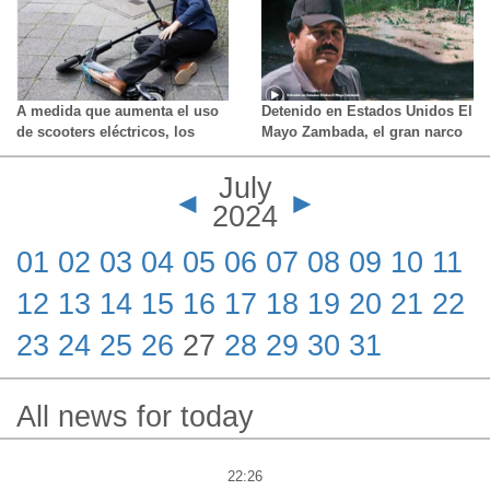
contradictorios
A medida que aumenta el uso
Detenido en Estados Unidos El
de scooters eléctricos, los
Mayo Zambada, el gran narco
médicos en urgencias están
mexicano fundador del Cartel
viendo lesiones
de Sinaloa y que nunca había
July
"devastadoras"
pisado una cárcel
◄
►
2024
01
02
03
04
05
06
07
08
09
10
11
12
13
14
15
16
17
18
19
20
21
22
23
24
25
26
27
28
29
30
31
All news for today
22:26