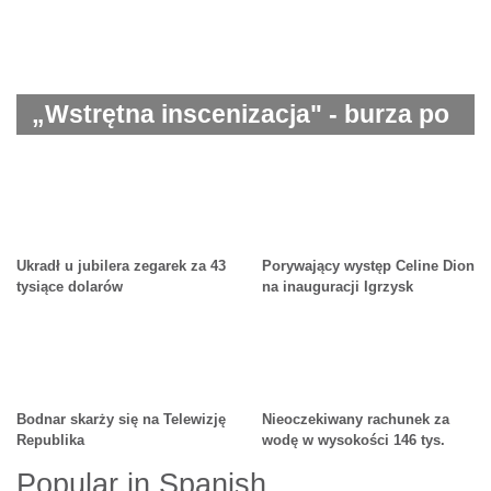
„Wstrętna inscenizacja" - burza po
ceremonii otwarcia Igrzysk w
Paryżu
Ukradł u jubilera zegarek za 43
Porywający występ Celine Dion
tysiące dolarów
na inauguracji Igrzysk
Olimpijskich
Bodnar skarży się na Telewizję
Nieoczekiwany rachunek za
Republika
wodę w wysokości 146 tys.
dolarów
Popular in Spanish