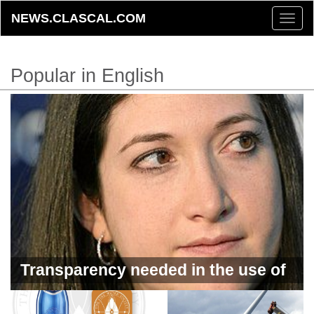
NEWS.CLASCAL.COM
Toggle
naviga
Popular in English
Transparency needed in the use of
artificial intelligence by creators -