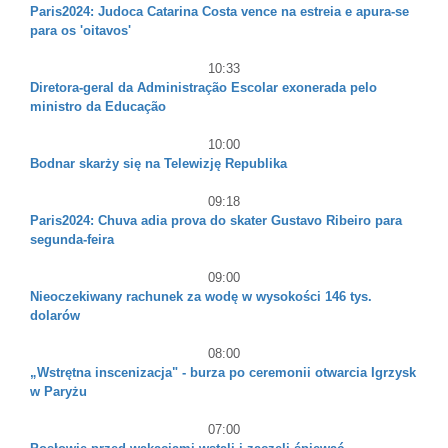
Paris2024: Judoca Catarina Costa vence na estreia e apura-se
para os 'oitavos'
10:33
Diretora-geral da Administração Escolar exonerada pelo
ministro da Educação
10:00
Bodnar skarży się na Telewizję Republika
09:18
Paris2024: Chuva adia prova do skater Gustavo Ribeiro para
segunda-feira
09:00
Nieoczekiwany rachunek za wodę w wysokości 146 tys.
dolarów
08:00
„Wstrętna inscenizacja" - burza po ceremonii otwarcia Igrzysk
w Paryżu
07:00