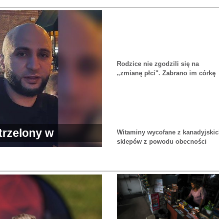
Rodzice nie zgodzili się na
„zmianę płci". Zabrano im córkę
strzelony w
Witaminy wycofane z kanadyjski
sklepów z powodu obecności
włókien metalowych