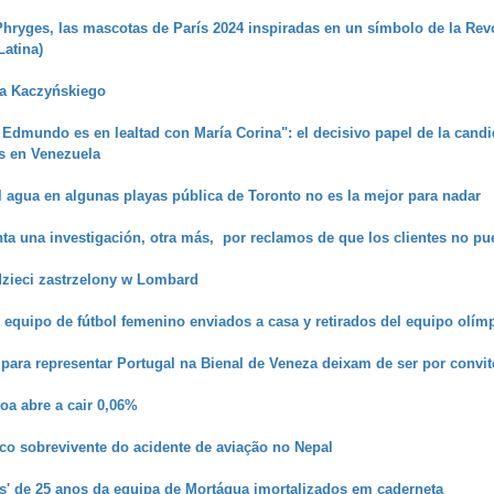
hryges, las mascotas de París 2024 inspiradas en un símbolo de la Revo
atina)
ta Kaczyńskiego
 Edmundo es en lealtad con María Corina": el decisivo papel de la candid
s en Venezuela
l agua en algunas playas pública de Toronto no es la mejor para nadar
ta una investigación, otra más, por reclamos de que los clientes no 
 dzieci zastrzelony w Lombard
equipo de fútbol femenino enviados a casa y retirados del equipo olím
para representar Portugal na Bienal de Veneza deixam de ser por convit
oa abre a cair 0,06%
ico sobrevivente do acidente de aviação no Nepal
s' de 25 anos da equipa de Mortágua imortalizados em caderneta