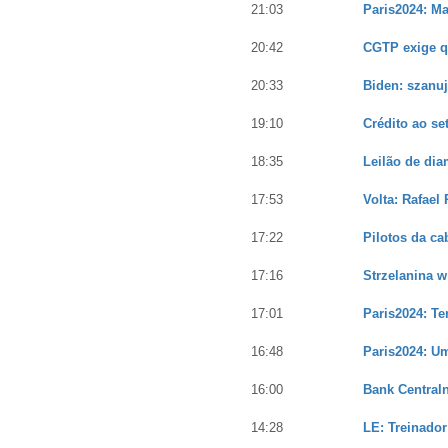
21:03
Paris2024: M
20:42
CGTP exige qu
20:33
Biden: szanuj
19:10
Crédito ao se
18:35
Leilão de dia
17:53
Volta: Rafael
17:22
Pilotos da c
17:16
Strzelanina 
17:01
Paris2024: Te
16:48
Paris2024: Um
16:00
Bank Centraln
14:28
LE: Treinador