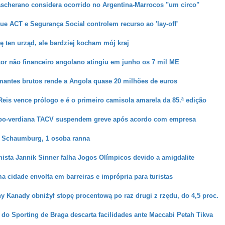
ascherano considera ocorrido no Argentina-Marrocos "um circo"
e ACT e Segurança Social controlem recurso ao 'lay-off'
ę ten urząd, ale bardziej kocham mój kraj
tor não financeiro angolano atingiu em junho os 7 mil ME
mantes brutos rende a Angola quase 20 milhões de euros
 Reis vence prólogo e é o primeiro camisola amarela da 85.ª edição
abo-verdiana TACV suspendem greve após acordo com empresa
w Schaumburg, 1 osoba ranna
nista Jannik Sinner falha Jogos Olímpicos devido a amigdalite
a cidade envolta em barreiras e imprópria para turistas
y Kanady obniżył stopę procentową po raz drugi z rzędu, do 4,5 proc.
 do Sporting de Braga descarta facilidades ante Maccabi Petah Tikva