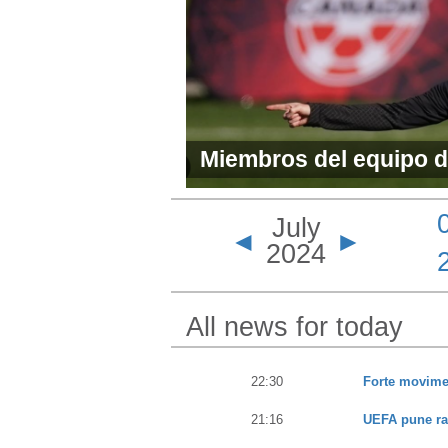
Miembros del equipo d
enviados a casa y reti
July
olímpico después del 
◄
►
2024
dron
All news for today
22:30
Forte movimen
21:16
UEFA pune rac