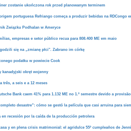
ner zostanie ukończona rok przed planowanym terminem
origem portuguesa Refriango começa a produzir bebidas na RDCongo e
nik Związku Podhalan w Ameryce
mílias, empresas e setor público recua para 808.400 ME em maio
godzili się na „zmianę płci". Zabrano im córkę
conego podatku w powiecie Cook
 kanadyjski okręt wojenny
a três, a seis e a 12 meses
utsche Bank caem 41% para 1.132 ME no 1.º semestre devido a provisão
completo desastre”: cómo se gestó la película que casi arruina para s
 en recesión por la caída de la producción petrolera
 casa y en plena crisis matrimonial: el agridulce 55º cumpleaños de Jenn