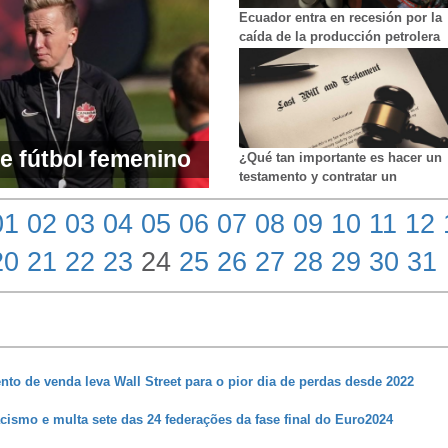
Ecuador entra en recesión por la
caída de la producción petrolera
e fútbol femenino
¿Qué tan importante es hacer un
testamento y contratar un
rados del equipo
abogado?
01
02
03
04
05
06
07
08
09
10
11
12
incidente con un
20
21
22
23
24
25
26
27
28
29
30
31
to de venda leva Wall Street para o pior dia de perdas desde 2022
ismo e multa sete das 24 federações da fase final do Euro2024