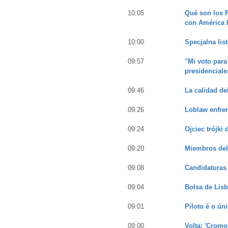
10:05
Qué son los P
con América L
10:00
Specjalna lis
09:57
"Mi voto para
presidenciale
09:46
La calidad de
09:26
Loblaw enfren
09:24
Ojciec trójki
09:20
Miembros del 
09:08
Candidaturas 
09:04
Bolsa de Lisb
09:01
Piloto é o ún
09:00
Volta: 'Cromo