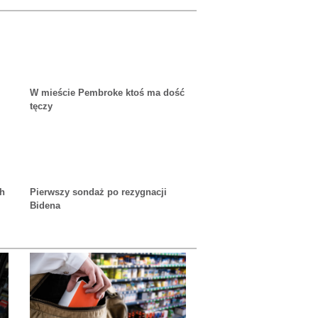
W mieście Pembroke ktoś ma dość
tęczy
ch
Pierwszy sondaż po rezygnacji
Bidena