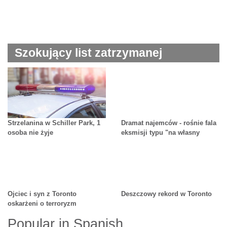
Szokujący list zatrzymanej
urzędniczki
Strzelanina w Schiller Park, 1
Dramat najemców - rośnie fala
osoba nie żyje
eksmisji typu "na własny
użytek"
Ojciec i syn z Toronto
Deszczowy rekord w Toronto
oskarżeni o terroryzm
Popular in Spanish