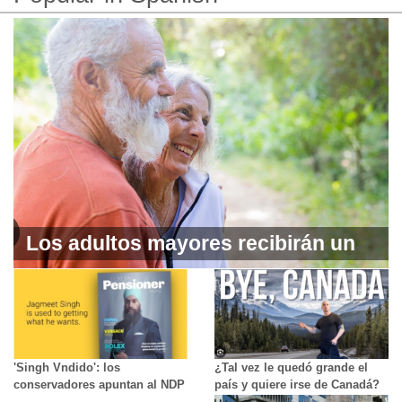
Los adultos mayores recibirán un
complemento a sus prestaciones
de vejez
'Singh Vndido': los
¿Tal vez le quedó grande el
conservadores apuntan al NDP
país y quiere irse de Canadá?
en un anuncio de ataque antes
¡La puerta está abierta! y