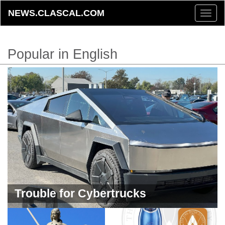
NEWS.CLASCAL.COM
Toggle
naviga
Popular in English
Trouble for Cybertrucks