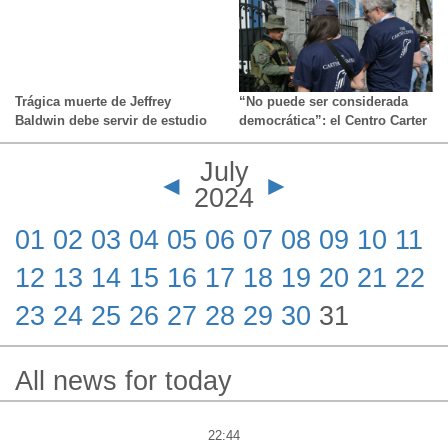
de las elecciones parciales
expertos explican todo lo que
necesita saber
Trágica muerte de Jeffrey
“No puede ser considerada
Baldwin debe servir de estudio
democrática”: el Centro Carter
para organizaciones de
dice que no puede verificar los
atención infantil
resultados de la elección
July
presidencial en Venezuela y
◄
►
2024
acusa al gobierno de violar la
ley
01
02
03
04
05
06
07
08
09
10
11
12
13
14
15
16
17
18
19
20
21
22
23
24
25
26
27
28
29
30
31
All news for today
22:44