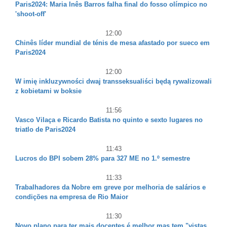
Paris2024: Maria Inês Barros falha final do fosso olímpico no
'shoot-off'
12:00
Chinês líder mundial de ténis de mesa afastado por sueco em
Paris2024
12:00
W imię inkluzywności dwaj transseksualiści będą rywalizowali
z kobietami w boksie
11:56
Vasco Vilaça e Ricardo Batista no quinto e sexto lugares no
triatlo de Paris2024
11:43
Lucros do BPI sobem 28% para 327 ME no 1.º semestre
11:33
Trabalhadores da Nobre em greve por melhoria de salários e
condições na empresa de Rio Maior
11:30
Novo plano para ter mais docentes é melhor mas tem "vistas