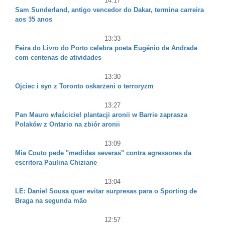
14:17
Sam Sunderland, antigo vencedor do Dakar, termina carreira
aos 35 anos
13:33
Feira do Livro do Porto celebra poeta Eugénio de Andrade
com centenas de atividades
13:30
Ojciec i syn z Toronto oskarżeni o terroryzm
13:27
Pan Mauro właściciel plantacji aronii w Barrie zaprasza
Polaków z Ontario na zbiór aronii
13:09
Mia Couto pede "medidas severas" contra agressores da
escritora Paulina Chiziane
13:04
LE: Daniel Sousa quer evitar surpresas para o Sporting de
Braga na segunda mão
12:57