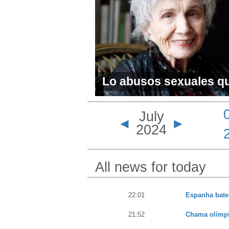
Lo abusos sexuales que
la premio Nobel de Lite
July
Munro empañan su le
◄
►
2024
All news for today
22:01
Espanha bate 
21:52
Chama olímpic