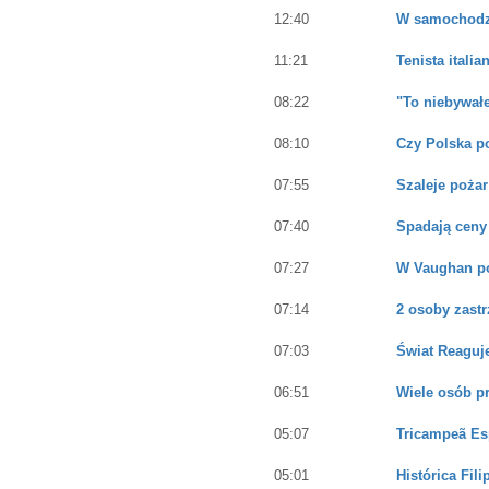
12:40
W samochodz
11:21
Tenista itali
08:22
"To niebywałe
08:10
Czy Polska p
07:55
Szaleje poża
07:40
Spadają ceny
07:27
W Vaughan p
07:14
2 osoby zast
07:03
Świat Reaguj
06:51
Wiele osób p
05:07
Tricampeã Esp
05:01
Histórica Fil