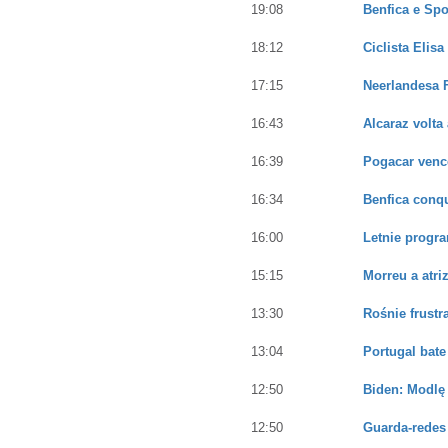
19:08
Benfica e Sp
18:12
Ciclista Elis
17:15
Neerlandesa 
16:43
Alcaraz volta 
16:39
Pogacar vence
16:34
Benfica conqu
16:00
Letnie progr
15:15
Morreu a atri
13:30
Rośnie frust
13:04
Portugal bate
12:50
Biden: Modlę 
12:50
Guarda-redes