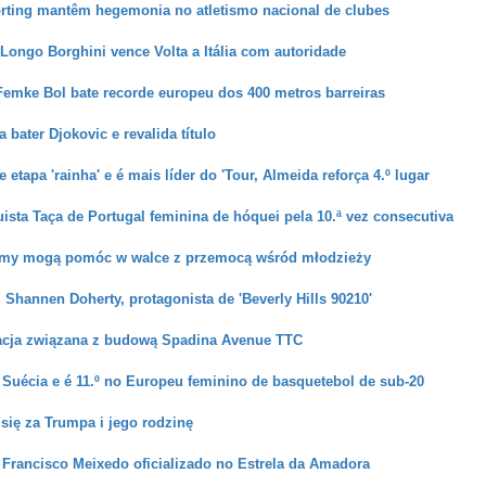
orting mantêm hegemonia no atletismo nacional de clubes
a Longo Borghini vence Volta a Itália com autoridade
Femke Bol bate recorde europeu dos 400 metros barreiras
a bater Djokovic e revalida título
 etapa 'rainha' e é mais líder do 'Tour, Almeida reforça 4.º lugar
ista Taça de Portugal feminina de hóquei pela 10.ª vez consecutiva
amy mogą pomóc w walce z przemocą wśród młodzieży
z Shannen Doherty, protagonista de 'Beverly Hills 90210'
racja związana z budową Spadina Avenue TTC
 Suécia e é 11.º no Europeu feminino de basquetebol de sub-20
się za Trumpa i jego rodzinę
 Francisco Meixedo oficializado no Estrela da Amadora