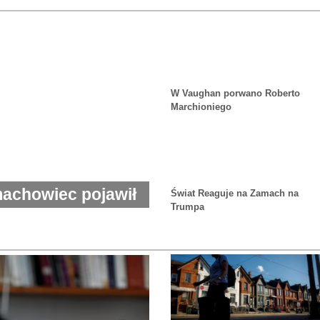
W Vaughan porwano Roberto
Marchioniego
machowiec pojawił
Świat Reaguje na Zamach na
Trumpa
liskiej odległości