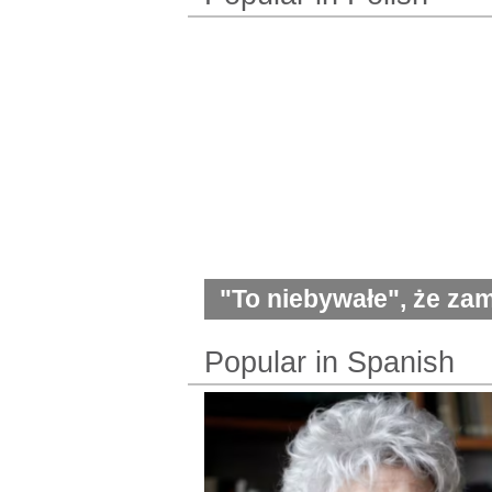
"To niebywałe", że za
się z karabinem w tak b
Popular in Spanish
od Trumpa