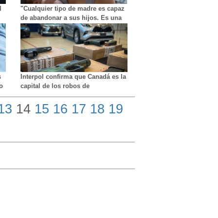
l
"Cualquier tipo de madre es capaz
de abandonar a sus hijos. Es una
cuestión de circunstancias"
s
Interpol confirma que Canadá es la
o
capital de los robos de
automóviles
13
14
15
16
17
18
19