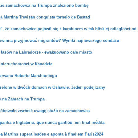
ie zamachowca na Trumpa znaleziono bombę
ana Martina Trevisan conquista torneio de Bastad
", że zamachowiec pojawił się z karabinem w tak bliskiej odległości o
owinna przyjmować migrantów? Wyniki najnowszego sondażu
r lasów na Labradorze - ewakuowano całe miasto
 nieruchomości w Kanadzie
orwano Roberto Marchioniego
rzelone w dwóch domach w Oshawie. Jeden podejrzany
e na Zamach na Trumpa
róbowało zwrócić uwagę służb na zamachowca
anha e Inglaterra, que nunca ganhou, em final inédita
ipa Martins supera lesões e aponta à final em Paris2024