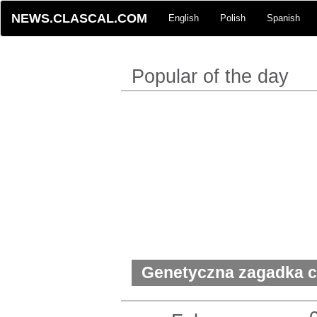
NEWS.CLASCAL.COM
English
Polish
Spanish
Popular of the day
Genetyczna zagadka c
chłopca z Vaughan