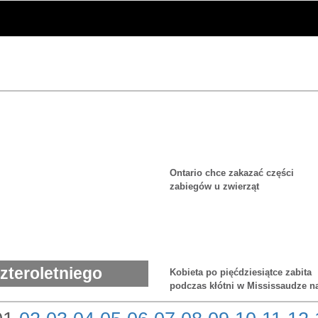
Ontario chce zakazać części
zabiegów u zwierząt
zteroletniego
Kobieta po pięćdziesiątce zabita
podczas kłótni w Mississaudze n
plazie przy Dundas i Dixie