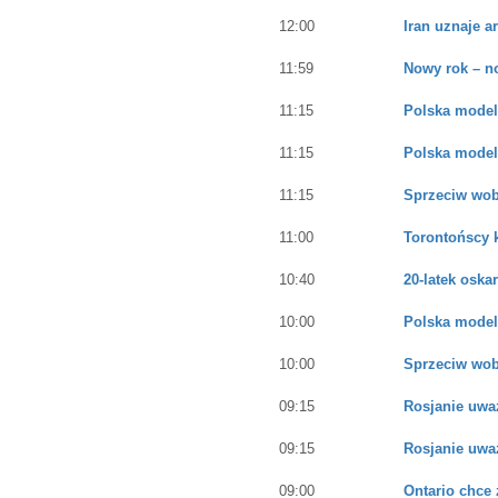
12:00
Iran uznaje a
11:59
Nowy rok – n
11:15
Polska model
11:15
Polska model
11:15
Sprzeciw wob
11:00
Torontońscy 
10:40
20-latek osk
10:00
Polska model
10:00
Sprzeciw wob
09:15
Rosjanie uwa
09:15
Rosjanie uwa
09:00
Ontario chce 