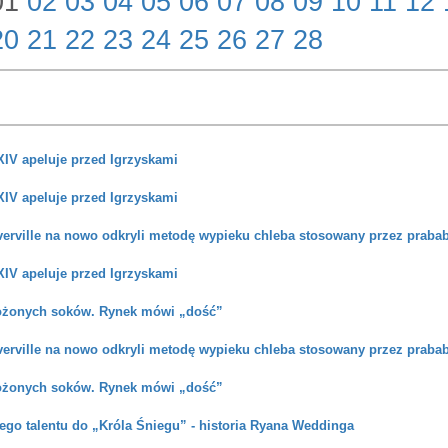
01
02
03
04
05
06
07
08
09
10
11
12
20
21
22
23
24
25
26
27
28
XIV apeluje przed Igrzyskami
XIV apeluje przed Igrzyskami
verville na nowo odkryli metodę wypieku chleba stosowany przez praba
XIV apeluje przed Igrzyskami
ożonych soków. Rynek mówi „dość”
verville na nowo odkryli metodę wypieku chleba stosowany przez praba
ożonych soków. Rynek mówi „dość”
ego talentu do „Króla Śniegu” - historia Ryana Weddinga