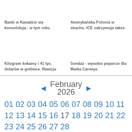
Banki w Kanadzie się
Amerykańska Polonia w
konsolidują - w tym roku
strachu. ICE zatrzymuje także
nastąpią dwa przejęcia
Polaków
Kilogram kokainy i 41 tys.
Sondaż - wysokie poparcie dla
dolarów w gotówce. Rewizje
Marka Carneya
OPP w Midland i Barrie
February
◄
►
2026
01
02
03
04
05
06
07
08
09
10
11
12
13
14
15
16
17
18
19
20
21
22
23
24
25
26
27
28