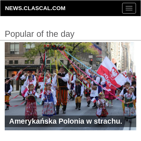
NEWS.CLASCAL.COM
Toggle
naviga
Popular of the day
Amerykańska Polonia w strachu.
ICE zatrzymuje także Polaków