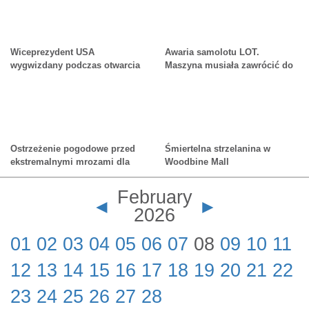
Wiceprezydent USA
Awaria samolotu LOT.
wygwizdany podczas otwarcia
Maszyna musiała zawrócić do
igrzysk olimpijskich
Warszawy
Ostrzeżenie pogodowe przed
Śmiertelna strzelanina w
ekstremalnymi mrozami dla
Woodbine Mall
GTA
February
◄
►
2026
01
02
03
04
05
06
07
08
09
10
11
12
13
14
15
16
17
18
19
20
21
22
23
24
25
26
27
28