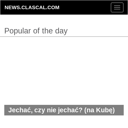
NEWS.CLASCAL.COM
Toggle
naviga
Popular of the day
Jechać, czy nie jechać? (na Kubę)
– oto jest pytanie!