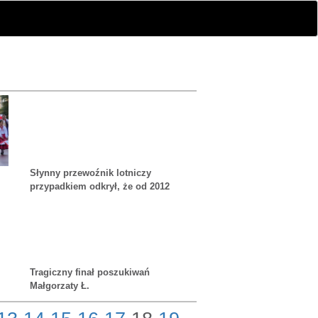
Słynny przewoźnik lotniczy
przypadkiem odkrył, że od 2012
roku na jednym z lotnisk stoi
porzucony Boeing
Tragiczny finał poszukiwań
Małgorzaty Ł.