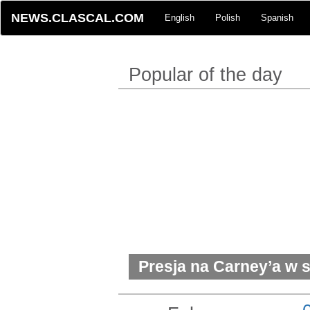
NEWS.CLASCAL.COM
English
Polish
Spanish
Popular of the day
Presja na Carney’a w
dla Kuby