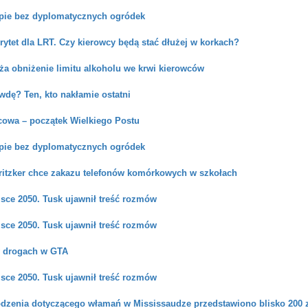
pie bez dyplomatycznych ogródek
orytet dla LRT. Czy kierowcy będą stać dłużej w korkach?
aża obniżenie limitu alkoholu we krwi kierowców
wdę? Ten, kto nakłamie ostatni
cowa – początek Wielkiego Postu
pie bez dyplomatycznych ogródek
ritzker chce zakazu telefonów komórkowych w szkołach
sce 2050. Tusk ujawnił treść rozmów
sce 2050. Tusk ujawnił treść rozmów
w drogach w GTA
sce 2050. Tusk ujawnił treść rozmów
dzenia dotyczącego włamań w Mississaudze przedstawiono blisko 200 