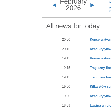
February
◄
►
2026
All news for today
20:30
Konserwatywn
20:15
Rząd krytyko
19:15
Konserwatywn
19:15
Tragiczny fin
19:15
Tragiczny fin
19:00
Kilka słów s
19:00
Rząd krytyko
18:39
Lawina w rejo