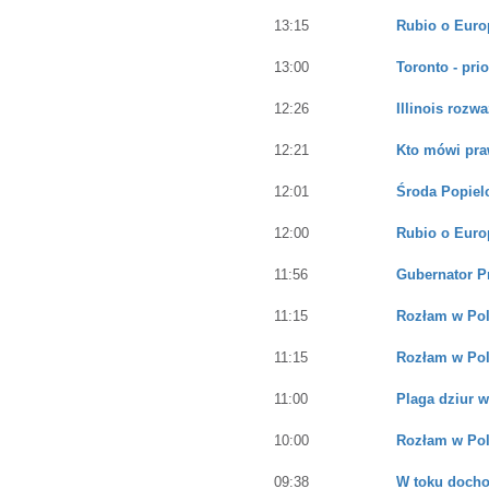
13:15
Rubio o Euro
13:00
Toronto - pri
12:26
Illinois rozw
12:21
Kto mówi pra
12:01
Środa Popiel
12:00
Rubio o Euro
11:56
Gubernator P
11:15
Rozłam w Pol
11:15
Rozłam w Pol
11:00
Plaga dziur 
10:00
Rozłam w Pol
09:38
W toku docho