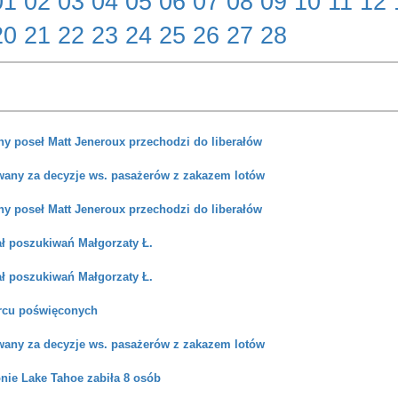
01
02
03
04
05
06
07
08
09
10
11
12
20
21
22
23
24
25
26
27
28
y poseł Matt Jeneroux przechodzi do liberałów
wany za decyzje ws. pasażerów z zakazem lotów
y poseł Matt Jeneroux przechodzi do liberałów
ał poszukiwań Małgorzaty Ł.
ał poszukiwań Małgorzaty Ł.
ercu poświęconych
wany za decyzje ws. pasażerów z zakazem lotów
nie Lake Tahoe zabiła 8 osób