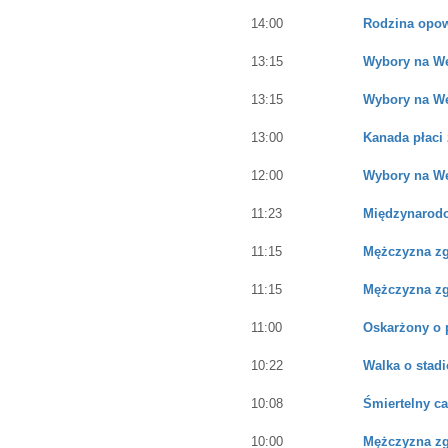
14:00
Rodzina opowi
13:15
Wybory na Wę
13:15
Wybory na Wę
13:00
Kanada płaci
12:00
Wybory na Wę
11:23
Międzynarodo
11:15
Mężczyzna zgł
11:15
Mężczyzna zgł
11:00
Oskarżony o p
10:22
Walka o stadi
10:08
Śmiertelny c
10:00
Mężczyzna zgł