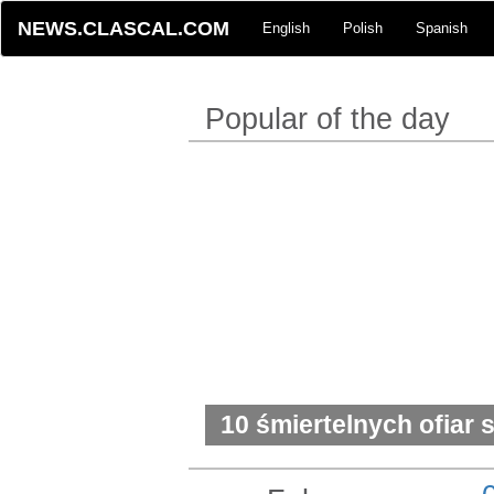
NEWS.CLASCAL.COM
English
Polish
Spanish
Popular of the day
10 śmiertelnych ofiar 
szkole w Kolumbii Bryt