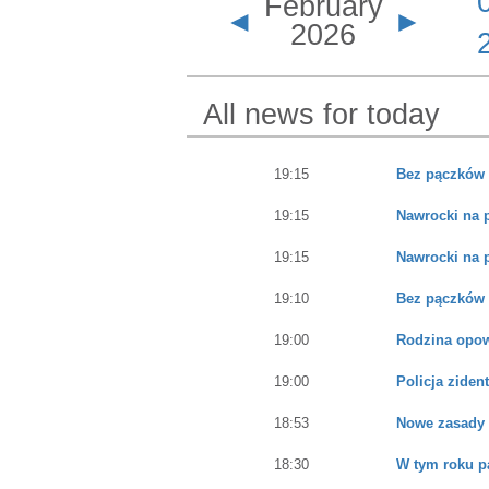
February
◄
►
2026
All news for today
19:15
Bez pączków 
19:15
Nawrocki na 
19:15
Nawrocki na 
19:10
Bez pączków 
19:00
Rodzina opowi
19:00
Policja ziden
18:53
Nowe zasady g
18:30
W tym roku p