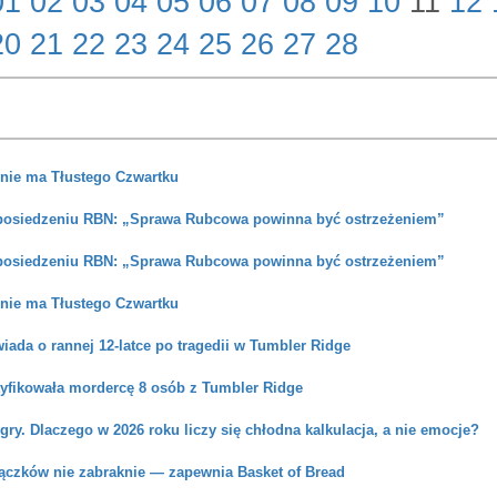
01
02
03
04
05
06
07
08
09
10
11
12
20
21
22
23
24
25
26
27
28
nie ma Tłustego Czwartku
posiedzeniu RBN: „Sprawa Rubcowa powinna być ostrzeżeniem”
posiedzeniu RBN: „Sprawa Rubcowa powinna być ostrzeżeniem”
nie ma Tłustego Czwartku
ada o rannej 12-latce po tragedii w Tumbler Ridge
tyfikowała mordercę 8 osób z Tumbler Ridge
ry. Dlaczego w 2026 roku liczy się chłodna kalkulacja, a nie emocje?
ączków nie zabraknie — zapewnia Basket of Bread