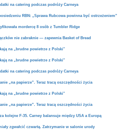
datki na catering podczas podróży Carneya
posiedzeniu RBN: „Sprawa Rubcowa powinna być ostrzeżeniem”
tyfikowała mordercę 8 osób z Tumbler Ridge
ączków nie zabraknie — zapewnia Basket of Bread
ają na „brudne powietrze z Polski"
ają na „brudne powietrze z Polski"
datki na catering podczas podróży Carneya
anie „na papierze”. Teraz tracą oszczędności życia
ają na „brudne powietrze z Polski"
anie „na papierze”. Teraz tracą oszczędności życia
 za kolejne F-35. Carney balansuje między USA a Europą
miały zgwałcić czwartą. Zatrzymanie w salonie urody