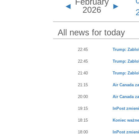
February
ratunkowe
◄
►
2026
All news for today
22:45
Trump: Zablo
22:45
Trump: Zablo
21:40
Trump: Zablo
21:15
Air Canada z
20:00
Air Canada z
19:15
InPost zmieni
18:15
Koniec ważnej
18:00
InPost zmieni