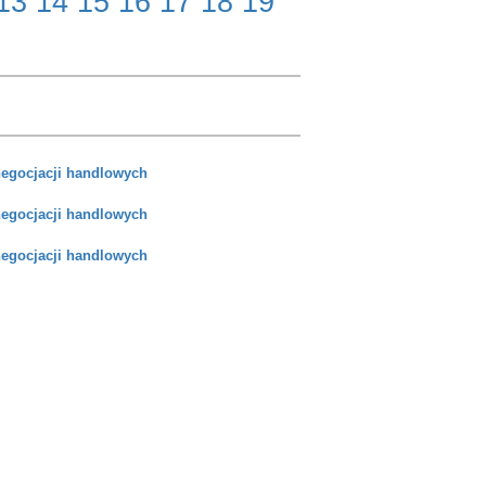
13
14
15
16
17
18
19
negocjacji handlowych
negocjacji handlowych
negocjacji handlowych