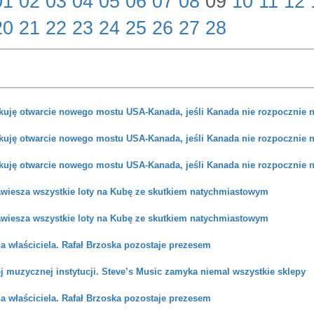
01
02
03
04
05
06
07
08
09
10
11
12
20
21
22
23
24
25
26
27
28
kuję otwarcie nowego mostu USA-Kanada, jeśli Kanada nie rozpocznie 
kuję otwarcie nowego mostu USA-Kanada, jeśli Kanada nie rozpocznie 
kuję otwarcie nowego mostu USA-Kanada, jeśli Kanada nie rozpocznie 
awiesza wszystkie loty na Kubę ze skutkiem natychmiastowym
awiesza wszystkie loty na Kubę ze skutkiem natychmiastowym
a właściciela. Rafał Brzoska pozostaje prezesem
 muzycznej instytucji. Steve’s Music zamyka niemal wszystkie sklepy
a właściciela. Rafał Brzoska pozostaje prezesem