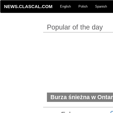
NEWS.CLASCAL.COM
English
Polish
Spanish
Popular of the day
Burza śnieżna w Ontari
porzucone auta i dram