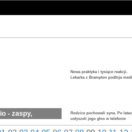
Nowa praktyka i tysiące reakcji.
Lekarka z Brampton podbija med
społecznościowe
o - zaspy,
Rodzice pochowali syna. Po lata
usłyszeli jego głos w telefonie
atyczne akcje