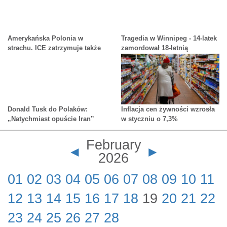
alarmują
Amerykańska Polonia w
Tragedia w Winnipeg - 14-latek
strachu. ICE zatrzymuje także
zamordował 18-letnią
Polaków
dziewczynę
Donald Tusk do Polaków:
Inflacja cen żywności wzrosła
„Natychmiast opuście Iran”
w styczniu o 7,3%
February
◄
►
2026
01
02
03
04
05
06
07
08
09
10
11
12
13
14
15
16
17
18
19
20
21
22
23
24
25
26
27
28