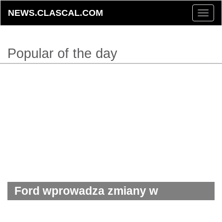
NEWS.CLASCAL.COM
Toggle
naviga
Popular of the day
Ford wprowadza zmiany w
pożyczkach studenckich. Studenci