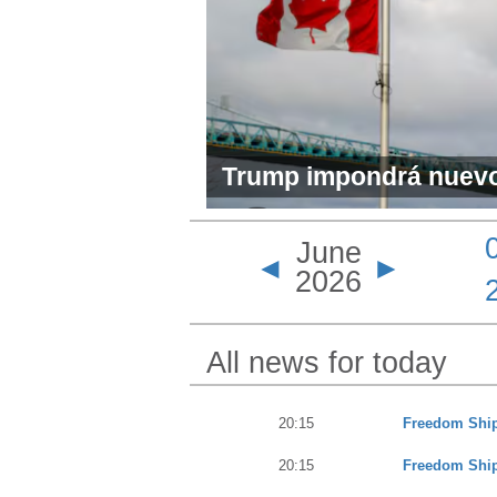
Trump impondrá nuevo
más de 60 países, inc
June
por "trabajo forzoso"
◄
►
2026
All news for today
20:15
Freedom Ship 
20:15
Freedom Ship 