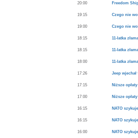
20:00
Freedom Ship 
19:15
Czego nie wo
19:00
Czego nie wo
18:15
11-latka złam
18:15
11-latka złam
18:00
11-latka złam
17:26
Jeep wjechał 
17:15
Niższe opłat
17:00
Niższe opłat
16:15
NATO szykuje
16:15
NATO szykuje
16:00
NATO szykuje