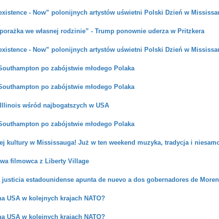
xistence - Now” polonijnych artystów uświetni Polski Dzień w Mississ
„porażka we własnej rodzinie” - Trump ponownie uderza w Pritzkera
xistence - Now” polonijnych artystów uświetni Polski Dzień w Mississ
Southampton po zabójstwie młodego Polaka
Southampton po zabójstwie młodego Polaka
 Illinois wśród najbogatszych w USA
Southampton po zabójstwie młodego Polaka
ej kultury w Mississauga! Już w ten weekend muzyka, tradycja i niesam
wa filmowca z Liberty Village
 justicia estadounidense apunta de nuevo a dos gobernadores de Morena
na USA w kolejnych krajach NATO?
na USA w kolejnych krajach NATO?