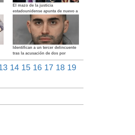
El mazo de la justicia
estadounidense apunta de nuevo a
le
dos gobernadores de Morena en la
frontera
Identifican a un tercer delincuente
tras la acusación de dos por
apuñalamiento en Richmond Hill
durante un incidente de furia al
13
14
15
16
17
18
19
volante