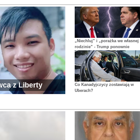
„Niechluj” i „porażka we własnej
rodzinie” - Trump ponownie
uderza w Pritzkera
wca z Liberty
Co Kanadyjczycy zostawiają w
Uberach?