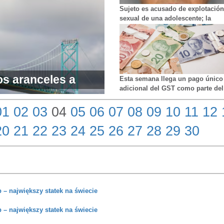
Sujeto es acusado de explotación
sexual de una adolescente; la
policía investiga tiroteo en Rexda
s aranceles a
Esta semana llega un pago único
adicional del GST como parte del
luyendo Canadá,
nuevo beneficio para alimentos.
01
02
03
04
05
06
07
08
09
10
11
12
20
21
22
23
24
25
26
27
28
29
30
– największy statek na świecie
– największy statek na świecie