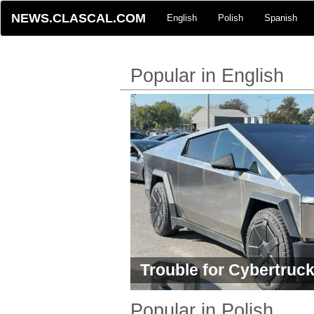
NEWS.CLASCAL.COM
English
Polish
Spanish
Popular in English
Trouble for Cybertruc
Popular in Polish