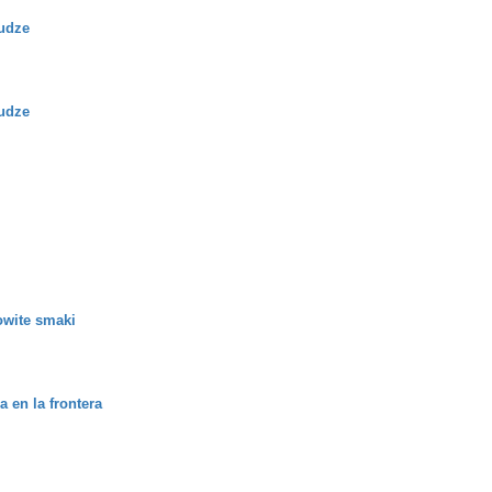
audze
audze
owite smaki
 en la frontera