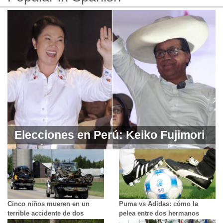
Elecciones en Perú: Keiko Fujimori
adelanta a Roberto Sánchez con
una ventaja de unos 18.000 votos
en las disputadas presidenciales
Cinco niños mueren en un
Puma vs Adidas: cómo la
terrible accidente de dos
pelea entre dos hermanos
vehículos
partió en dos una ciudad