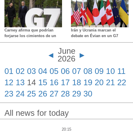
alemana durante décadas
Carney afirma que podrían
Irán y Ucrania marcan el
forjarse los cimientos de un
debate en Évian en un G7
nuevo orden mundial en la
pendiente de las decisiones de
cumbre del G7
Trump
June
◄
►
2026
01
02
03
04
05
06
07
08
09
10
11
12
13
14
15
16
17
18
19
20
21
22
23
24
25
26
27
28
29
30
All news for today
20:15