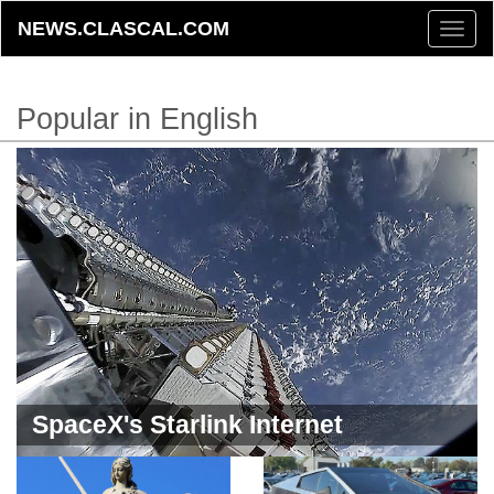
NEWS.CLASCAL.COM
Toggle
naviga
Popular in English
SpaceX's Starlink Internet
Continues to Operate at a Loss