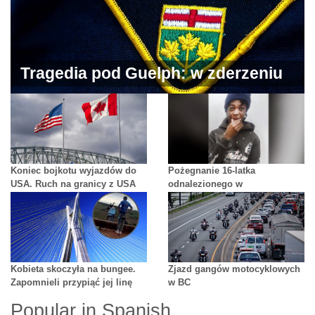
Tragedia pod Guelph: w zderzeniu
dwóch samochodów zginęło
pięcioro dzieci
Koniec bojkotu wyjazdów do
Pożegnanie 16-latka
USA. Ruch na granicy z USA
odnalezionego w
ponownie rośnie
Saskatchewan
Kobieta skoczyła na bungee.
Zjazd gangów motocyklowych
Zapomnieli przypiąć jej linę
w BC
Popular in Spanish