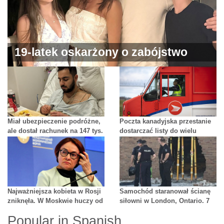
19-latek oskarżony o zabójstwo
policjanta z Toronto
Miał ubezpieczenie podróżne,
Poczta kanadyjska przestanie
ale dostał rachunek na 147 tys.
dostarczać listy do wielu
dolarów
domów m.in. w Mississaudze
Najważniejsza kobieta w Rosji
Samochód staranował ścianę
zniknęła. W Moskwie huczy od
siłowni w London, Ontario. 7
plotek
osób rannych
Popular in Spanish