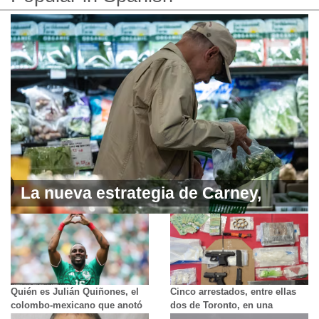
La nueva estrategia de Carney,
valorada en 3200 millones de
dólares, busca impulsar el acceso
a alimentos locales y asequibles
Quién es Julián Quiñones, el
Cinco arrestados, entre ellas
colombo-mexicano que anotó
dos de Toronto, en una
el primer gol del Mundial 2026
importante redada antidrogas