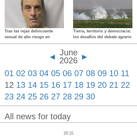
en el triunfo del Tri ante
en el norte de Ontario
Sudáfrica en el partido
inaugural
Tras las rejas delincuente
Tierra, territorio y democracia:
sexual de alto riesgo en
los desafíos del debate agrario
Hamilton: incautan drogas
en Bolivia
durante una redada en un
June
motel de Brock
◄
►
2026
01
02
03
04
05
06
07
08
09
10
11
12
13
14
15
16
17
18
19
20
21
22
23
24
25
26
27
28
29
30
All news for today
20:15