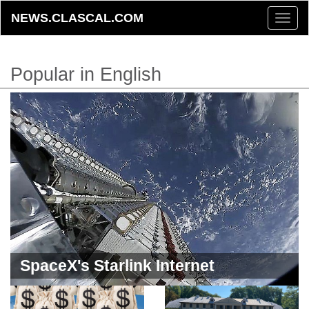
NEWS.CLASCAL.COM
Toggle
naviga
Popular in English
SpaceX's Starlink Internet
Continues to Operate at a Loss