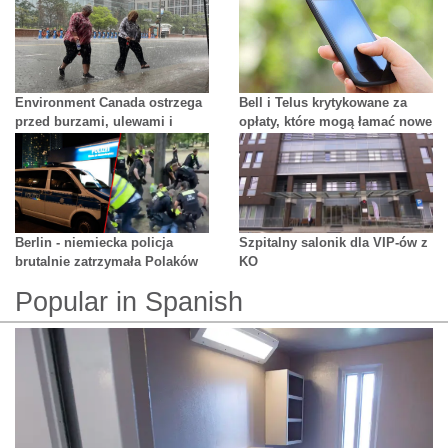
Dr Teresy Schellenberg w
Mississauga
Environment Canada ostrzega
Bell i Telus krytykowane za
przed burzami, ulewami i
opłaty, które mogą łamać nowe
silnym wiatrem w regionie GTA
przepisy
Berlin - niemiecka policja
Szpitalny salonik dla VIP-ów z
brutalnie zatrzymała Polaków
KO
Popular in Spanish