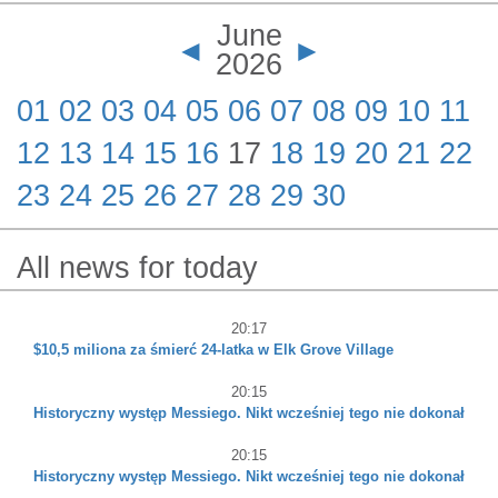
servicio de transporte
June
compartido acusado de
◄
►
2026
agresión sexual
01
02
03
04
05
06
07
08
09
10
11
12
13
14
15
16
17
18
19
20
21
22
23
24
25
26
27
28
29
30
All news for today
20:17
$10,5 miliona za śmierć 24-latka w Elk Grove Village
20:15
Historyczny występ Messiego. Nikt wcześniej tego nie dokonał
20:15
Historyczny występ Messiego. Nikt wcześniej tego nie dokonał