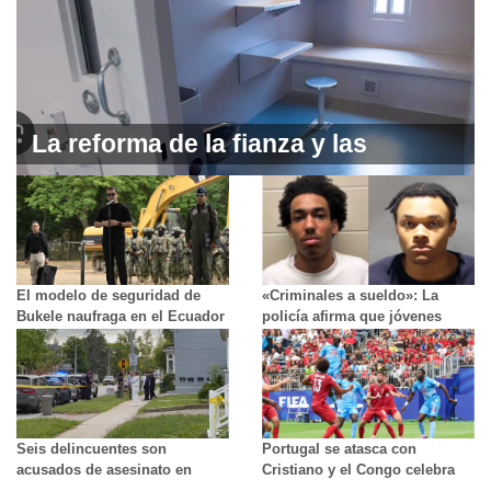
La reforma de la fianza y las
sentencias en Ottawa ya es ley
El modelo de seguridad de
«Criminales a sueldo»: La
Bukele naufraga en el Ecuador
policía afirma que jóvenes
de Noboa
fueron pagados para disparar
contra sinagogas y el
Consulado de EE. UU.
Seis delincuentes son
Portugal se atasca con
acusados de asesinato en
Cristiano y el Congo celebra
Aurora; conductor de un
su fiesta más grande