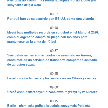
Nawrocki do Polonii na Florydzie: Sojusz Polski z USA jest
silny także dzięki wam
09:57
Por qué Irán ve su acuerdo con EE.UU. como una victoria
09:48
Messi bate múltiples récords en su debut en el Mundial 2026:
cómo el argentino adaptó su juego con los años para
mantenerse en la cima del fútbol
09:37
Seis delincuentes son acusados de asesinato en Aurora;
conductor de un servicio de transporte compartido acusado
de agresión sexual
09:25
La reforma de la fianza y las sentencias en Ottawa ya es ley
09:00
Sześć osób oskarżonych o zabójstwo mężczyzny w Aurorze
08:15
Berlin - niemiecka policja brutalnie zatrzymała Polaków