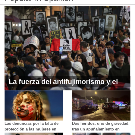
La fuerza del antifujimorismo y el
voto del sur de Perú resurgen en la
recta final de la campaña
Las denuncias por la falta de
Dos heridos, uno de gravedad,
protección a las mujeres en
tras un apuñalamiento en
Argentina tras el brutal
Woodbine Beach