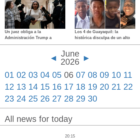
asesinato de Agostina Vega
Un juez obliga a la
Los 4 de Guayaquil: la
Administración Trump a
histórica disculpa de un alto
continuar los procesos
cargo militar de Ecuador por la
migratorios de los ciudadanos
desaparición y muerte de
June
de 39 países que paralizó
cuatro menores
◄
►
2026
afrodescendientes en 2024
01
02
03
04
05
06
07
08
09
10
11
12
13
14
15
16
17
18
19
20
21
22
23
24
25
26
27
28
29
30
All news for today
20:15