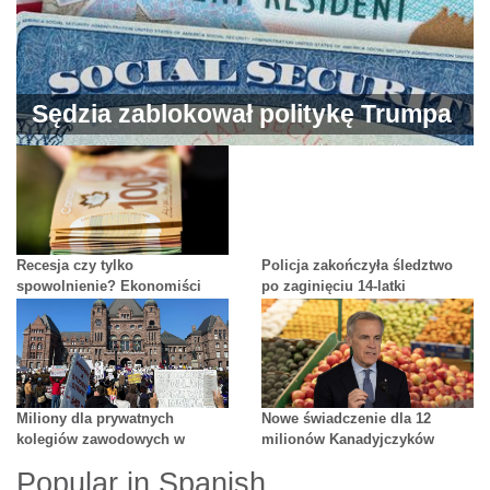
Sędzia zablokował politykę Trumpa
wobec imigrantów
Recesja czy tylko
Policja zakończyła śledztwo
spowolnienie? Ekonomiści
po zaginięciu 14-latki
studzą emocje
Miliony dla prywatnych
Nowe świadczenie dla 12
kolegiów zawodowych w
milionów Kanadyjczyków
Ontario
Popular in Spanish