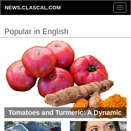
NEWS.CLASCAL.COM
Toggle
naviga
Popular in English
Tomatoes and Turmeric: A Dynamic
Duo for Detoxing