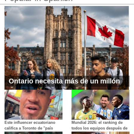
Ontario necesita más de un millón
de graduados universitarios en la
próxima década. Estos son los
campos con mayor demanda
Este influencer ecuatoriano
Mundial 2026: el ranking de
califica a Toronto de "país
todos los equipos después de
tercermundista"
la primera ronda de partidos