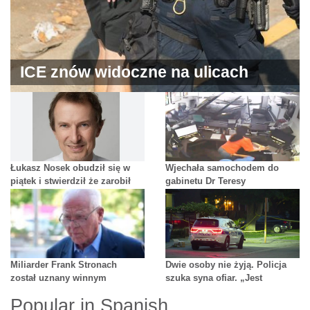
ICE znów widoczne na ulicach
Chicago
Łukasz Nosek obudził się w
Wjechała samochodem do
piątek i stwierdził że zarobił
gabinetu Dr Teresy
2,5 miliarda dolarów
Schellenberg w Mississauga
Miliarder Frank Stronach
Dwie osoby nie żyją. Policja
został uznany winnym
szuka syna ofiar. „Jest
uzbrojony i niebezpieczny”
Popular in Spanish