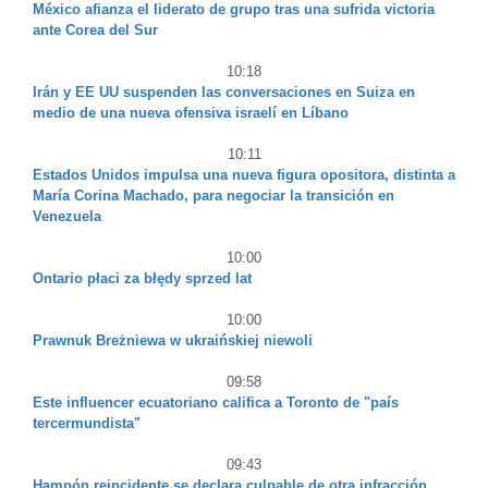
México afianza el liderato de grupo tras una sufrida victoria
ante Corea del Sur
10:18
Irán y EE UU suspenden las conversaciones en Suiza en
medio de una nueva ofensiva israelí en Líbano
10:11
Estados Unidos impulsa una nueva figura opositora, distinta a
María Corina Machado, para negociar la transición en
Venezuela
10:00
Ontario płaci za błędy sprzed lat
10:00
Prawnuk Breżniewa w ukraińskiej niewoli
09:58
Este influencer ecuatoriano califica a Toronto de "país
tercermundista"
09:43
Hampón reincidente se declara culpable de otra infracción