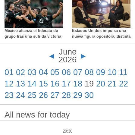
(con 3 latinoamericanos entre
los 10 primeros)
México afianza el liderato de
Estados Unidos impulsa una
grupo tras una sufrida victoria
nueva figura opositora, distinta
ante Corea del Sur
a María Corina Machado, para
negociar la transición en
June
Venezuela
◄
►
2026
01
02
03
04
05
06
07
08
09
10
11
12
13
14
15
16
17
18
19
20
21
22
23
24
25
26
27
28
29
30
All news for today
20:30