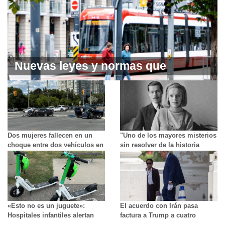
Nuevas leyes y normas que
entrarán en vigor en Ontario el
próximo mes
Dos mujeres fallecen en un
"Uno de los mayores misterios
choque entre dos vehículos en
sin resolver de la historia
Brampton
británica": el conde que
desapareció tras asesinar a la
niñera de sus hijos
«Esto no es un juguete»:
El acuerdo con Irán pasa
Hospitales infantiles alertan
factura a Trump a cuatro
sobre el aumento de lesiones
meses de las elecciones