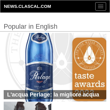
NEWS.CLASCAL.COM
Toggle
naviga
Popular in English
L'acqua Perlage: la migliore acqua
premium al mondo