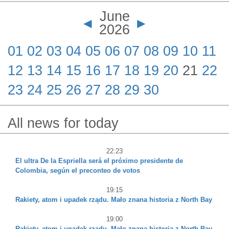
por patinetes eléctricos
legislativas
June
◄
►
2026
01
02
03
04
05
06
07
08
09
10
11
12
13
14
15
16
17
18
19
20
21
22
23
24
25
26
27
28
29
30
All news for today
22:23
El ultra De la Espriella será el próximo presidente de
Colombia, según el preconteo de votos
19:15
Rakiety, atom i upadek rządu. Mało znana historia z North Bay
19:00
Rakiety, atom i upadek rządu. Mało znana historia z North Bay