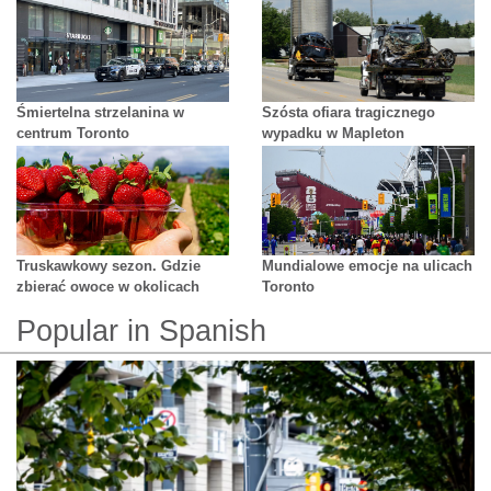
Schaumburgu - nie żyje 2
motocyklistów
Śmiertelna strzelanina w
Szósta ofiara tragicznego
centrum Toronto
wypadku w Mapleton
Truskawkowy sezon. Gdzie
Mundialowe emocje na ulicach
zbierać owoce w okolicach
Toronto
Toronto?
Popular in Spanish