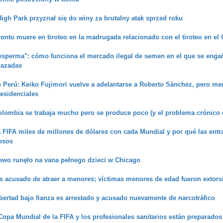
High Park przyznał się do winy za brutalny atak sprzed roku
ronto muere en tiroteo en la madrugada relacionado con el tiroteo en e
 esperma": cómo funciona el mercado ilegal de semen en el que se enga
razadas
 Perú: Keiko Fujimori vuelve a adelantarse a Roberto Sánchez, pero men
esidenciales
olombia se trabaja mucho pero se produce poco (y el problema crónico 
FIFA miles de millones de dólares con cada Mundial y por qué las ent
esos
wo runęło na vana pełnego dzieci w Chicago
es acusado de atraer a menores; víctimas menores de edad fueron extor
ertad bajo fianza es arrestado y acusado nuevamente de narcotráfico
opa Mundial de la FIFA y los profesionales sanitarios están preparados