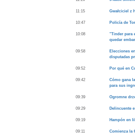
11:15
Gwałciciel z 
10:47
Policía de To
10:08
"Tinder para
quedar emba
09:58
Elecciones en
disputadas pr
09:52
Por qué en C
09:42
Cómo gana la 
para sus ingr
09:39
Ogromne drze
09:29
Delincuente 
09:19
Hampón en lib
09:11
Comienza la C