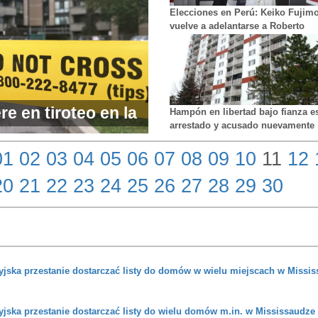
Elecciones en Perú: Keiko Fujimo
vuelve a adelantarse a Roberto
Sánchez, pero menos de 1.000
votos los separan en las
disputadas presidenciales
e en tiroteo en la
Hampón en libertad bajo fianza e
arrestado y acusado nuevamente
 con el tiroteo en
de narcotráfico
01
02
03
04
05
06
07
08
09
10
11
12
U.
20
21
22
23
24
25
26
27
28
29
30
yjska przestanie dostarczać listy do domów w wielu miejscach w Missis
jska przestanie dostarczać listy do wielu domów m.in. w Mississaudze