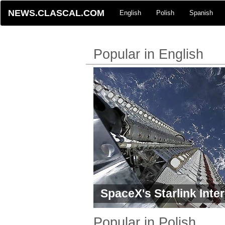
NEWS.CLASCAL.COM
English
Polish
Spanish
Popular in English
SpaceX's Starlink Inte
Operate at a Loss
Popular in Polish