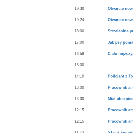
19:30
Otwarcie nowe
19:24
Otwarcie nowe
18:00
Strzelanina 
17:00
Jak psy poma
16:58
Ciało mężczy
15:00
14:10
Policjant z T
13:00
Pracownik ame
13:00
Miał ubezpiec
12:15
Pracownik ame
12:15
Pracownik ame
11:20
5-latek śmier