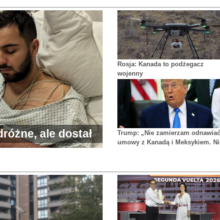
Rosja: Kanada to podżegacz
wojenny
różne, ale dostał
Trump: „Nie zamierzam odnawia
umowy z Kanadą i Meksykiem. Ni
dolarów
potrzebujemy od nich niczego