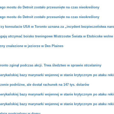
go mostu do Detroit zostało przesunięte na czas nieokreślony
go mostu do Detroit zostało przesunięte na czas nieokreślony
przy konsulacie USA w Toronto uznana za „incydent bezpieczeństwa na
gają utrzymać boisko treningowe Mistrzostw Świata w Etobicoke wolne 
zny znalezione w jeziorze w Des Plaines
oronto zginął podczas akcji. Trwa śledztwo w sprawie strzelaniny
rykańskiej bazy marynarki wojennej w stanie krytycznym po ataku reki
zenie podróżne, ale dostał rachunek na 147 tys. dolarów
rykańskiej bazy marynarki wojennej w stanie krytycznym po ataku reki
rykańskiej bazy marynarki wojennej w stanie krytycznym po ataku reki
telnie postrzelony w domu