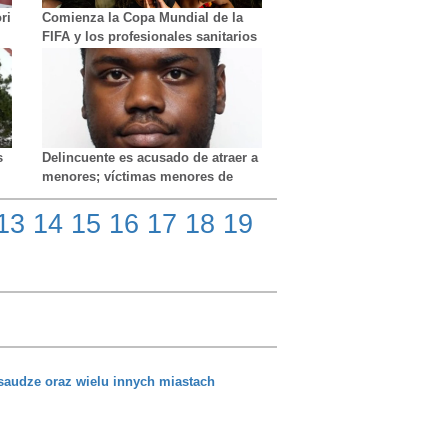
ri
Comienza la Copa Mundial de la
FIFA y los profesionales sanitarios
están preparados
s
Delincuente es acusado de atraer a
menores; víctimas menores de
edad fueron extorsionadas
sexualmente
13
14
15
16
17
18
19
saudze oraz wielu innych miastach