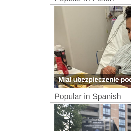
Miał ubezpieczenie pod
rachunek na 147 tys. 
Popular in Spanish