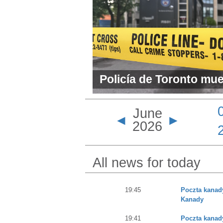
Policía de Toronto muer
madrugada relacionado
June
el Consulado de EE. U
◄
►
2026
All news for today
19:45
Poczta kanad
Kanady
19:41
Poczta kanady