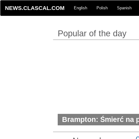
NEWS.CLASCAL.COM
English
Polish
Spanish
Popular of the day
Brampton: Śmierć na 
autostrady. Policja ba