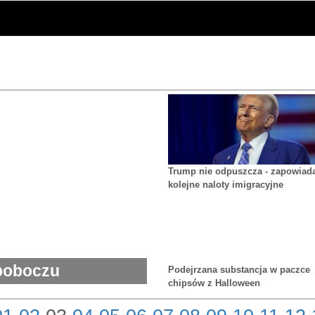
Trump nie odpuszcza - zapowiad
kolejne naloty imigracyjne
poboczu
Podejrzana substancja w paczce
chipsów z Halloween
da okoliczności