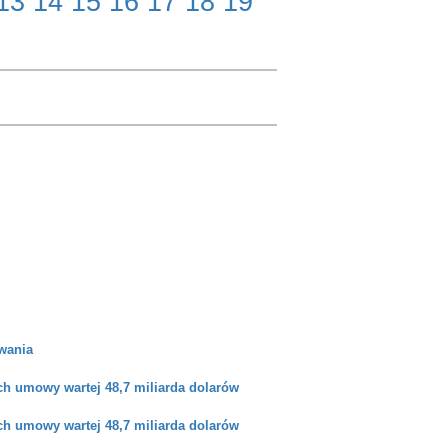
13
14
15
16
17
18
19
rwania
ch umowy wartej 48,7 miliarda dolarów
ch umowy wartej 48,7 miliarda dolarów