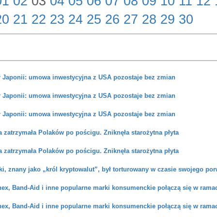
01
02
03
04
05
06
07
08
09
10
11
12
20
21
22
23
24
25
26
27
28
29
30
 Japonii: umowa inwestycyjna z USA pozostaje bez zmian
 Japonii: umowa inwestycyjna z USA pozostaje bez zmian
 Japonii: umowa inwestycyjna z USA pozostaje bez zmian
a zatrzymała Polaków po pościgu. Zniknęła starożytna płyta
a zatrzymała Polaków po pościgu. Zniknęła starożytna płyta
ki, znany jako „król kryptowalut”, był torturowany w czasie swojego po
enex, Band-Aid i inne popularne marki konsumenckie połączą się w rama
enex, Band-Aid i inne popularne marki konsumenckie połączą się w rama