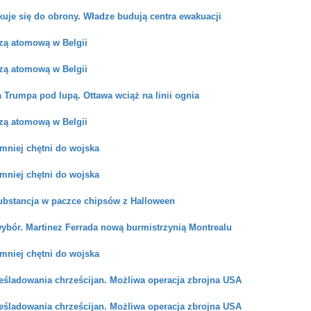
kuje się do obrony. Władze budują centra ewakuacji
zą atomową w Belgii
zą atomową w Belgii
a Trumpa pod lupą. Ottawa wciąż na linii ognia
zą atomową w Belgii
mniej chętni do wojska
mniej chętni do wojska
ubstancja w paczce chipsów z Halloween
wybór. Martinez Ferrada nową burmistrzynią Montrealu
mniej chętni do wojska
ześladowania chrześcijan. Możliwa operacja zbrojna USA
ześladowania chrześcijan. Możliwa operacja zbrojna USA