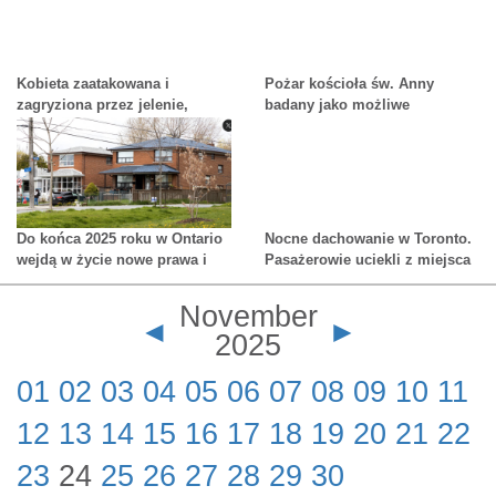
wpłacania kaucji gotówkowej w
ramach nowej ustawy dotyczącej
Kobieta zaatakowana i
wymiaru sprawiedliwości
Pożar kościoła św. Anny
zagryziona przez jelenie,
badany jako możliwe
którymi opiekowała się od lat
podpalenie
Do końca 2025 roku w Ontario
Nocne dachowanie w Toronto.
wejdą w życie nowe prawa i
Pasażerowie uciekli z miejsca
przepisy.
wypadku
November
◄
►
2025
01
02
03
04
05
06
07
08
09
10
11
12
13
14
15
16
17
18
19
20
21
22
23
24
25
26
27
28
29
30