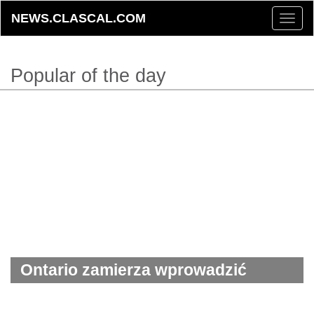
NEWS.CLASCAL.COM
Toggle
naviga
Popular of the day
Ontario zamierza wprowadzić
obowiązek wcześniejszego