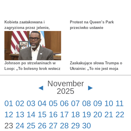
pożar
Kobieta zaatakowana i
Protest na Queen’s Park
zagryziona przez jelenie,
przeciwko ustawie
którymi opiekowała się od lat
mieszkaniowej rządu Forda
Johnson po strzelaninach w
Zaskakujące słowa Trumpa o
Loop: „To bolesny krok wstecz
Ukrainie: „To nie jest moja
dla Chicago”
ostateczna oferta"
November
◄
►
2025
01
02
03
04
05
06
07
08
09
10
11
12
13
14
15
16
17
18
19
20
21
22
23
24
25
26
27
28
29
30