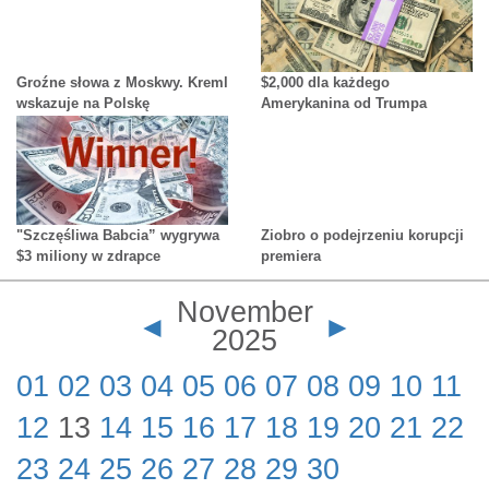
Groźne słowa z Moskwy. Kreml
$2,000 dla każdego
wskazuje na Polskę
Amerykanina od Trumpa
"Szczęśliwa Babcia” wygrywa
Ziobro o podejrzeniu korupcji
$3 miliony w zdrapce
premiera
November
◄
►
2025
01
02
03
04
05
06
07
08
09
10
11
12
13
14
15
16
17
18
19
20
21
22
23
24
25
26
27
28
29
30