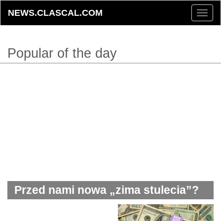
NEWS.CLASCAL.COM
Toggle
naviga
Popular of the day
Przed nami nowa „zima stulecia”?