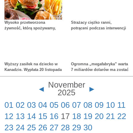
przed wyborami?
Wysoko przetworzona
Strażacy ciężko ranni,
żywność, którą spożywamy,
potrąceni podczas interwencji
jest szkodliwa dla naszego
zdrowia.
Wyższy zasiłek na dziecko w
Ogromna „megafabryka” warta
Kanadzie. Wypłata 20 listopada
7 miliardów dolarów ma zostać
uruchomiona w Ontario w 2027
roku
November
◄
►
2025
01
02
03
04
05
06
07
08
09
10
11
12
13
14
15
16
17
18
19
20
21
22
23
24
25
26
27
28
29
30