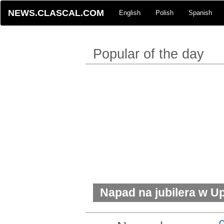
NEWS.CLASCAL.COM
English
Polish
Spanish
Popular of the day
Napad na jubilera w U