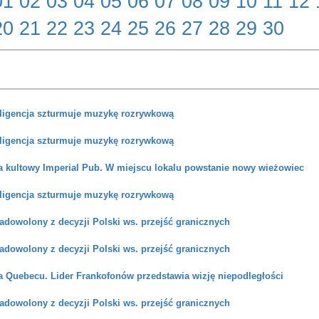
01
02
03
04
05
06
07
08
09
10
11
12
20
21
22
23
24
25
26
27
28
29
30
eligencja szturmuje muzykę rozrywkową
eligencja szturmuje muzykę rozrywkową
a kultowy Imperial Pub. W miejscu lokalu powstanie nowy wieżowiec
eligencja szturmuje muzykę rozrywkową
adowolony z decyzji Polski ws. przejść granicznych
adowolony z decyzji Polski ws. przejść granicznych
a Quebecu. Lider Frankofonów przedstawia wizję niepodległości
adowolony z decyzji Polski ws. przejść granicznych