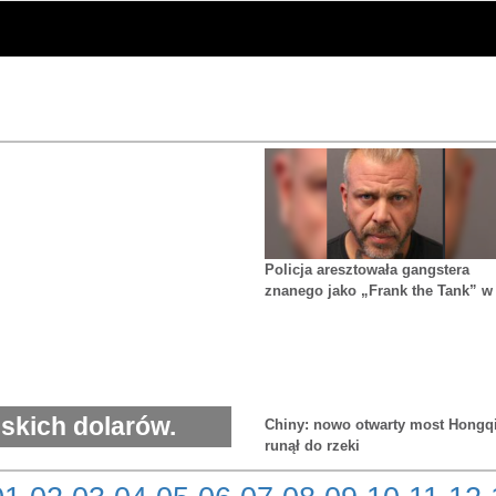
Policja aresztowała gangstera
znanego jako „Frank the Tank” w
ramach śledztwa w sprawie
wymuszeń i przestępczości
zorganizowanej.
skich dolarów.
Chiny: nowo otwarty most Hongq
runął do rzeki
ożność