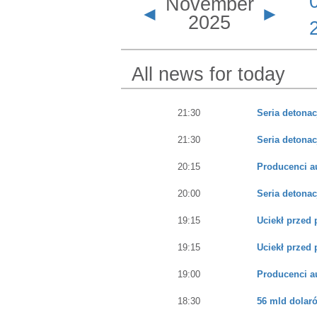
November
◄
►
2025
All news for today
21:30
Seria detonac
21:30
Seria detonac
20:15
Producenci a
20:00
Seria detonac
19:15
Uciekł przed 
19:15
Uciekł przed 
19:00
Producenci a
18:30
56 mld dolaró