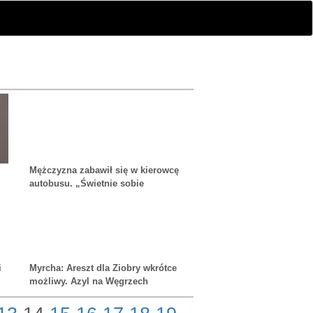
Mężczyzna zabawił się w kierowcę
autobusu. „Świetnie sobie
poradził” – twierdzi policja
i
Myrcha: Areszt dla Ziobry wkrótce
możliwy. Azyl na Węgrzech
skomplikuje sprawę