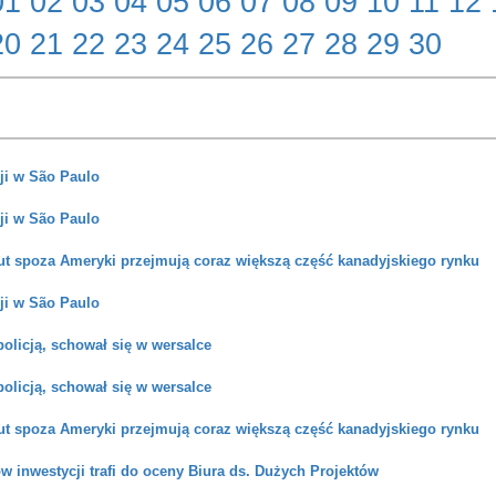
01
02
03
04
05
06
07
08
09
10
11
12
20
21
22
23
24
25
26
27
28
29
30
ji w São Paulo
ji w São Paulo
ut spoza Ameryki przejmują coraz większą część kanadyjskiego rynku
ji w São Paulo
policją, schował się w wersalce
policją, schował się w wersalce
ut spoza Ameryki przejmują coraz większą część kanadyjskiego rynku
w inwestycji trafi do oceny Biura ds. Dużych Projektów