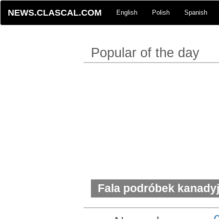
NEWS.CLASCAL.COM
English
Polish
Spanish
Popular of the day
Fala podróbek kanadyj
Policja apeluje o ostr