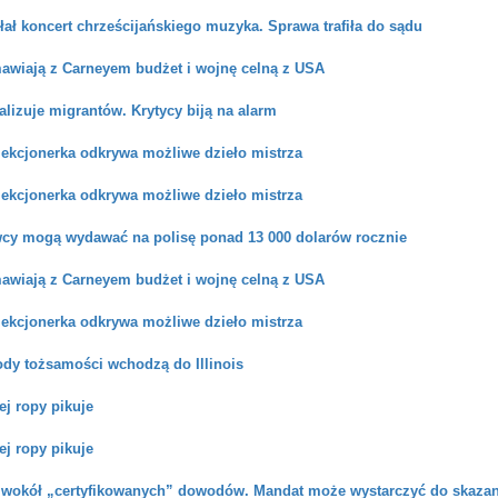
ał koncert chrześcijańskiego muzyka. Sprawa trafiła do sądu
awiają z Carneyem budżet i wojnę celną z USA
alizuje migrantów. Krytycy biją na alarm
lekcjonerka odkrywa możliwe dzieło mistrza
lekcjonerka odkrywa możliwe dzieło mistrza
wcy mogą wydawać na polisę ponad 13 000 dolarów rocznie
awiają z Carneyem budżet i wojnę celną z USA
lekcjonerka odkrywa możliwe dzieło mistrza
dy tożsamości wchodzą do Illinois
ej ropy pikuje
ej ropy pikuje
 wokół „certyfikowanych” dowodów. Mandat może wystarczyć do skazan