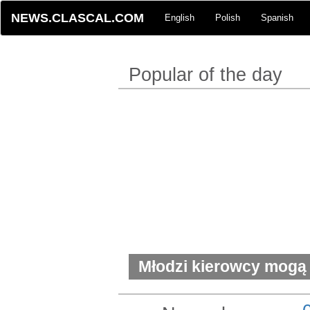
NEWS.CLASCAL.COM
English
Polish
Spanish
Popular of the day
Młodzi kierowcy mogą
polisę ponad 13 000 d