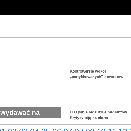
Kontrowersje wokół
„certyfikowanych” dowodów.
Mandat może wystarczyć do
skazania
 wydawać na
Hiszpania legalizuje migrantów.
Krytycy biją na alarm
olarów rocznie