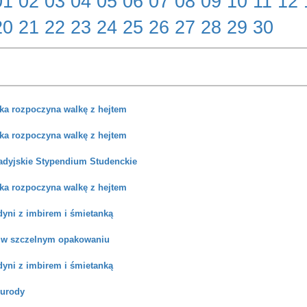
01
02
03
04
05
06
07
08
09
10
11
12
20
21
22
23
24
25
26
27
28
29
30
ka rozpoczyna walkę z hejtem
ka rozpoczyna walkę z hejtem
dyjskie Stypendium Studenckie
ka rozpoczyna walkę z hejtem
dyni z imbirem i śmietanką
 w szczelnym opakowaniu
dyni z imbirem i śmietanką
 urody