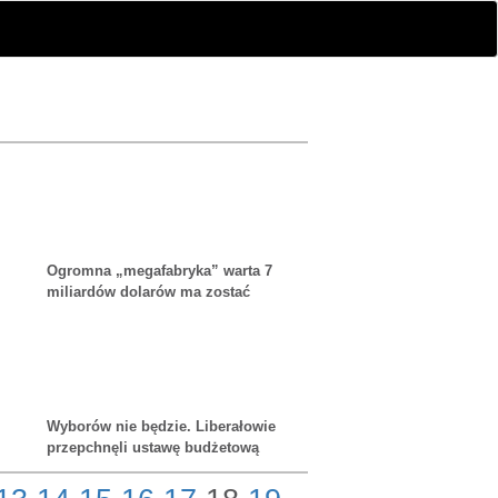
Ogromna „megafabryka” warta 7
miliardów dolarów ma zostać
uruchomiona w Ontario w 2027
roku
Wyborów nie będzie. Liberałowie
przepchnęli ustawę budżetową