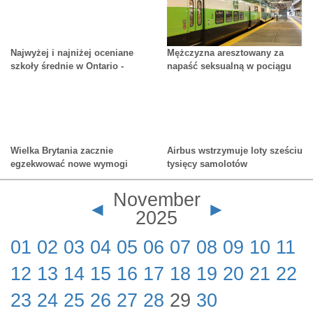
Najwyżej i najniżej oceniane
Mężczyzna aresztowany za
szkoły średnie w Ontario -
napaść seksualną w pociągu
opublikowano nowy ranking
GO; broń palna skonfiskowana
w trakcie śledztwa
Wielka Brytania zacznie
Airbus wstrzymuje loty sześciu
egzekwować nowe wymogi
tysięcy samolotów
dotyczące pozwoleń na wjazd
dla turystów z Kanady
November
◄
►
2025
01
02
03
04
05
06
07
08
09
10
11
12
13
14
15
16
17
18
19
20
21
22
23
24
25
26
27
28
29
30