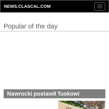
NEWS.CLASCAL.COM
Toggle
naviga
Popular of the day
Nawrocki postawił Tuskowi
ultimatum