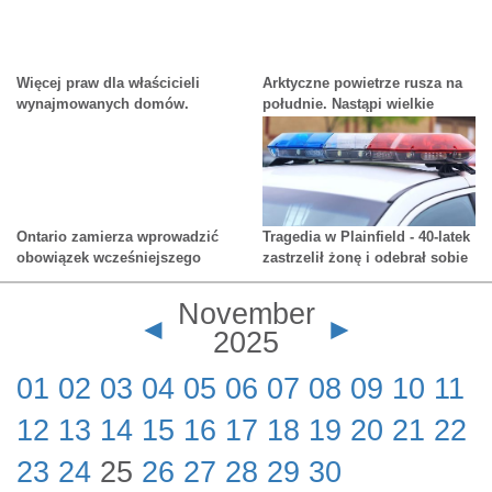
się od lat
Więcej praw dla właścicieli
Arktyczne powietrze rusza na
wynajmowanych domów.
południe. Nastąpi wielkie
Premier Ford do
ochłodzenie
protestujących - Idźcie i
znajdźcie sobie pracę
Ontario zamierza wprowadzić
Tragedia w Plainfield - 40-latek
obowiązek wcześniejszego
zastrzelił żonę i odebrał sobie
wpłacania kaucji gotówkowej
życie
w ramach nowej ustawy
November
dotyczącej wymiaru
◄
►
2025
sprawiedliwości
01
02
03
04
05
06
07
08
09
10
11
12
13
14
15
16
17
18
19
20
21
22
23
24
25
26
27
28
29
30