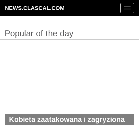
NEWS.CLASCAL.COM
Toggle
naviga
Popular of the day
Kobieta zaatakowana i zagryziona
przez jelenie, którymi opiekowała