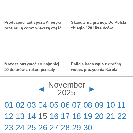
Producenci aut spoza Ameryki
Skandal na granicy. Do Polski
przejmują coraz większą część
zbiegło 120 Ukraińców
kanadyjskiego rynku
Możesz otrzymać co najmniej
Policja bada wpis z groźbą
50 dolarów z rekompensaty
wobec prezydenta Karola
związanej z zawyżaniem cen
Nawrockiego
pieczywa
November
◄
►
2025
01
02
03
04
05
06
07
08
09
10
11
12
13
14
15
16
17
18
19
20
21
22
23
24
25
26
27
28
29
30