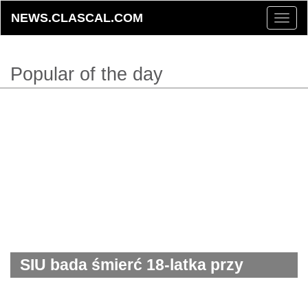
NEWS.CLASCAL.COM
Toggle
naviga
Popular of the day
SIU bada śmierć 18-latka przy
Square One